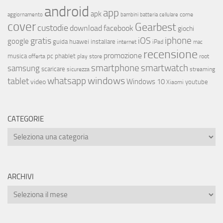
android
app
apk
come
aggiornamento
bambini
batteria
cellulare
cover
Gearbest
custodie
download
facebook
giochi
iphone
gratis
iOS
google
installare
guida
huawei
internet
iPad
mac
recensione
promozione
musica
offerta
pc
phablet
play store
root
smartphone
smartwatch
samsung
scaricare
streaming
sicurezza
whatsapp
windows
tablet
Windows 10
video
youtube
Xiaomi
CATEGORIE
ARCHIVI