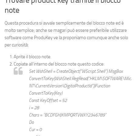
Trovare product key tramite il blocco
note
Questa procedura si avvale semplicemente del blocco note ed è
molto semplice; anche se magari può essere preferibile utilizzare
software come ProduKey ve la proponiamo comunque anche solo
per curiosità:
Aprite il blocco note.
Copiate all’interno del blocco note questo codice:
Set WshShell = CreateObject(“WScript.Shell”) MsgBox
ConvertToKey(WshShell.RegRead(“HKLM\SOFTWARE\Micro
NT\CurrentVersion\DigitalProductId”))Function
ConvertToKey(Key)
Const KeyOffset = 52
i = 28
Chars = “BCDFGHJKMPQRTVWXY2346789”
Do
Cur = 0