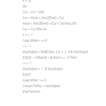
x = 14
Do
Cur = Cur * 256
Cur = Key(x + KeyOffset) + Cur
Key(x + KeyOffset) = (Cur \ 24) And 255
Cur = Cur Mod 24
x = x -1
Loop While x >= 0
i = i -1
KeyOutput = Mid(Chars, Cur + 1, 1) & KeyOutput
If (((29 – i) Mod 6) = 0) And (i <> -1) Then
i = i -1
KeyOutput = “-” & KeyOutput
End If
Loop While i >= 0
ConvertToKey = KeyOutput
End Function