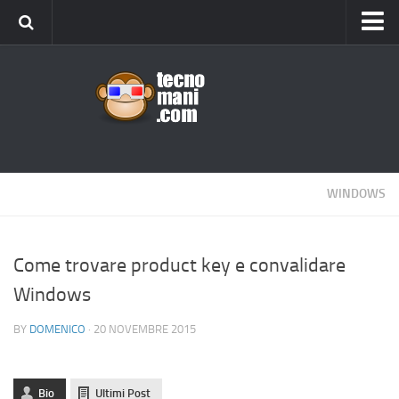
Android
Tips & Tricks
iOS
Web
Windows
WINDOWS
News
Cellulari
Come trovare product key e convalidare
Windows
Gadget
Recensioni
BY
DOMENICO
· 20 NOVEMBRE 2015
Contact Us
Privacy
Bio
Ultimi Post