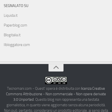
SEGNALATO SU
Liquida.it
Paperblog.com
Blogitalia.it
Ilbloggatore.com
Tecnomani.com - Quest' opera è distribuita con
licenza Creative
Commons Attribuzione - Non commerciale - Non opere derivate
3.0 Unported
. Questo blog non rappresenta una testata
giornalistica, in quanto viene aggiornato senza alcuna periodicità.
Non può, pertanto, considerarsi un prodotto editoriale, ai sensi della