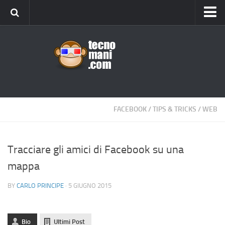
Android
Tips & Tricks
iOS
Web
Windows
FACEBOOK
/
TIPS & TRICKS
/
WEB
News
Cellulari
Tracciare gli amici di Facebook su una
mappa
Gadget
Recensioni
BY
CARLO PRINCIPE
· 5 GIUGNO 2015
Contact Us
Privacy
Bio
Ultimi Post