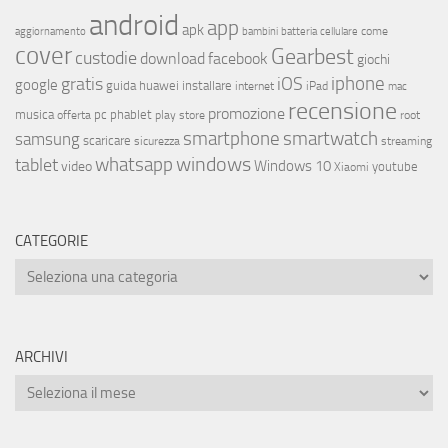
android
app
apk
come
aggiornamento
bambini
batteria
cellulare
cover
Gearbest
custodie
download
facebook
giochi
iphone
gratis
iOS
google
installare
guida
huawei
internet
iPad
mac
recensione
promozione
musica
offerta
pc
phablet
play store
root
smartphone
smartwatch
samsung
scaricare
streaming
sicurezza
whatsapp
windows
tablet
Windows 10
video
youtube
Xiaomi
CATEGORIE
ARCHIVI