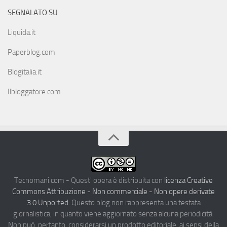
SEGNALATO SU
Liquida.it
Paperblog.com
Blogitalia.it
Ilbloggatore.com
Tecnomani.com - Quest' opera è distribuita con
licenza Creative
Commons Attribuzione - Non commerciale - Non opere derivate
3.0 Unported
. Questo blog non rappresenta una testata
giornalistica, in quanto viene aggiornato senza alcuna periodicità.
Non può, pertanto, considerarsi un prodotto editoriale, ai sensi della