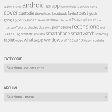
android
app
apk
come
aggiornamento
bambini
batteria
cellulare
cover
Gearbest
custodie
download
facebook
giochi
iphone
gratis
iOS
google
installare
guida
huawei
internet
iPad
mac
recensione
promozione
musica
offerta
pc
phablet
play store
root
smartphone
smartwatch
samsung
scaricare
streaming
sicurezza
whatsapp
windows
tablet
Windows 10
video
youtube
Xiaomi
CATEGORIE
ARCHIVI