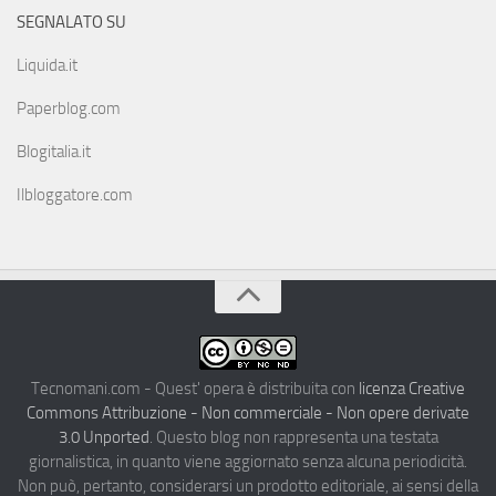
SEGNALATO SU
Liquida.it
Paperblog.com
Blogitalia.it
Ilbloggatore.com
Tecnomani.com - Quest' opera è distribuita con
licenza Creative
Commons Attribuzione - Non commerciale - Non opere derivate
3.0 Unported
. Questo blog non rappresenta una testata
giornalistica, in quanto viene aggiornato senza alcuna periodicità.
Non può, pertanto, considerarsi un prodotto editoriale, ai sensi della