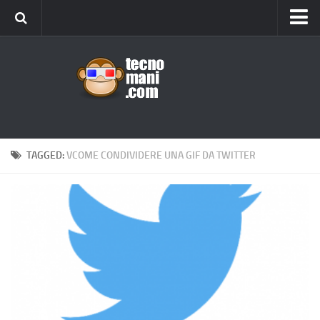
Android
Tips & Tricks
iOS
Web
Windows
TAGGED:
VCOME CONDIVIDERE UNA GIF DA TWITTER
News
Cellulari
Gadget
Recensioni
Contact Us
Privacy