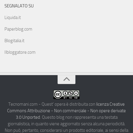
SEGNALATO SU
Liquida.it
Paperblog.com
Blogitalia.it
Ilbloggatore.com
Tecnomani.com - Quest' opera è distribuita con
licenza Creative
Commons Attribuzione - Non commerciale - Non opere derivate
3.0 Unported
. Questo blog non rappresenta una testata
giornalistica, in quanto viene aggiornato senza alcuna periodicità.
Non può, pertanto, considerarsi un prodotto editoriale, ai sensi della