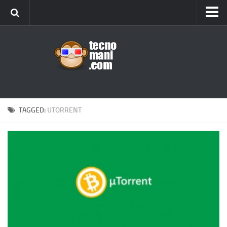
Android
Tips & Tricks
iOS
Web
Windows
TAGGED:
UTORRENT
News
Cellulari
Gadget
Recensioni
Contact Us
Privacy