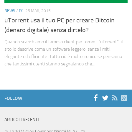
Cerca
NEWS
/
PC
25 MAR, 2015
uTorrent usa il tuo PC per creare Bitcoin
(denaro digitale) senza dirtelo?
Quando scarichiamo il famoso client per torrent “uTorrent”, il
sito lo descrive come un software leggero, senza limiti,
elegante ed efficiente. Tutto ciò è molto ironico se pensiamo
che tantissimi utenti stanno segnalando che...
FOLLOW:
ARTICOLI RECENTI
Le 10 Migliori Cover per Xiaomi Mi A2 Lite