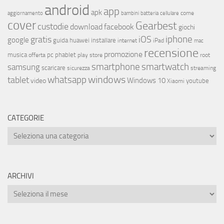
android
app
apk
come
aggiornamento
bambini
batteria
cellulare
cover
Gearbest
custodie
download
facebook
giochi
iphone
gratis
iOS
google
installare
guida
huawei
internet
iPad
mac
recensione
promozione
musica
offerta
pc
phablet
play store
root
smartphone
smartwatch
samsung
scaricare
streaming
sicurezza
whatsapp
windows
tablet
Windows 10
video
youtube
Xiaomi
CATEGORIE
ARCHIVI