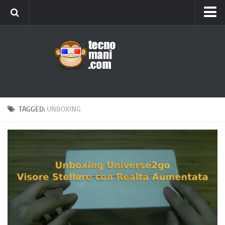
Android
Tips & Tricks
iOS
Web
Windows
TAGGED:
UNBOXING
News
Cellulari
Gadget
Recensioni
Contact Us
Privacy