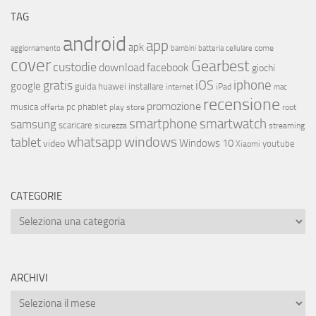
TAG
android
app
apk
come
aggiornamento
bambini
batteria
cellulare
cover
Gearbest
custodie
download
facebook
giochi
iphone
gratis
iOS
google
installare
guida
huawei
internet
iPad
mac
recensione
promozione
musica
offerta
pc
phablet
play store
root
smartphone
smartwatch
samsung
scaricare
streaming
sicurezza
whatsapp
windows
tablet
Windows 10
video
youtube
Xiaomi
CATEGORIE
ARCHIVI