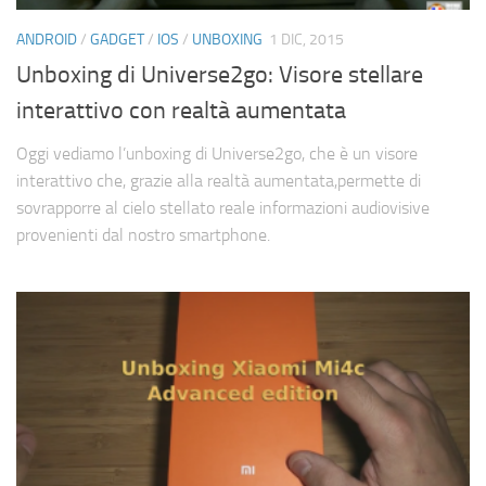
Cerca
ANDROID
/
GADGET
/
IOS
/
UNBOXING
1 DIC, 2015
Unboxing di Universe2go: Visore stellare
interattivo con realtà aumentata
Oggi vediamo l’unboxing di Universe2go, che è un visore
interattivo che, grazie alla realtà aumentata,permette di
sovrapporre al cielo stellato reale informazioni audiovisive
provenienti dal nostro smartphone.