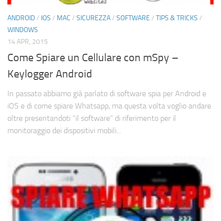
Cerca
ANDROID
/
IOS
/
MAC
/
SICUREZZA
/
SOFTWARE
/
TIPS & TRICKS
/
WINDOWS
14 APR, 2015
Come Spiare un Cellulare con mSpy –
Keylogger Android
In passato abbiamo già parlato di software spia per Android e
iOS e di come spiare Whatsapp, ma questa volta voglio andare
oltre presentandoti “il software” di riferimento per il
monitoraggio dei dispositivi mobili...