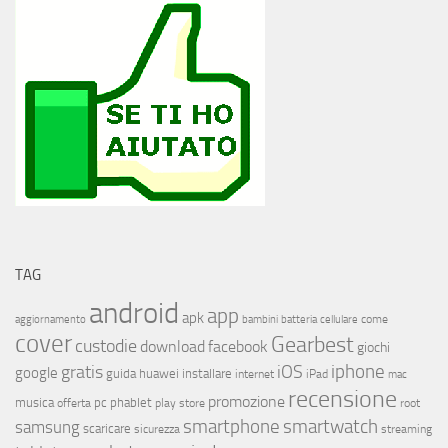
TAG
android
app
apk
come
aggiornamento
bambini
batteria
cellulare
cover
Gearbest
custodie
download
facebook
giochi
iphone
gratis
iOS
google
installare
guida
huawei
internet
iPad
mac
recensione
promozione
musica
offerta
pc
phablet
play store
root
smartphone
smartwatch
samsung
scaricare
streaming
sicurezza