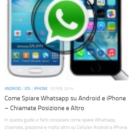
ANDROID
/
IOS
/
IPHONE
10 FEB, 2014
Come Spiare Whatsapp su Android e iPhone
– Chiamate Posizione e Altro
In questa guida vi farò conoscere come spiare Whatsapp,
chiamate, posizione e molto altro su Cellulari Android e iPhone.