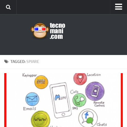
Android
Tips & Tricks
iOS
Web
Windows
TAGGED:
SPIARE
News
Cellulari
Gadget
Recensioni
Contact Us
Privacy