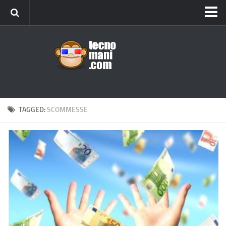
Android
Tips & Tricks
iOS
Web
Windows
TAGGED:
SCOMMESSE
News
Cellulari
Gadget
Recensioni
Contact Us
Privacy