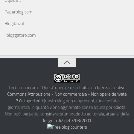
Liquida.it
Paperblog.com
Blogitalia.it
Ilbloggatore.com
Tecnomani.com - Quest' opera è distribuita con
licenza Creative
Commons Attribuzione - Non commerciale - Non opere derivate
3.0 Unported
. Questo blog non rappresenta una testata
giornalistica, in quanto viene aggiornato senza alcuna periodicità.
Non può, pertanto, considerarsi un prodotto editoriale, ai sensi della
legge n. 62 del 7/03/2001