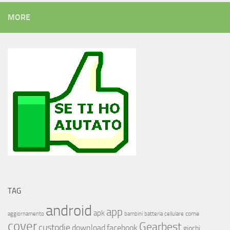
MORE
TAG
android
app
apk
come
aggiornamento
bambini
batteria
cellulare
cover
Gearbest
custodie
download
facebook
giochi