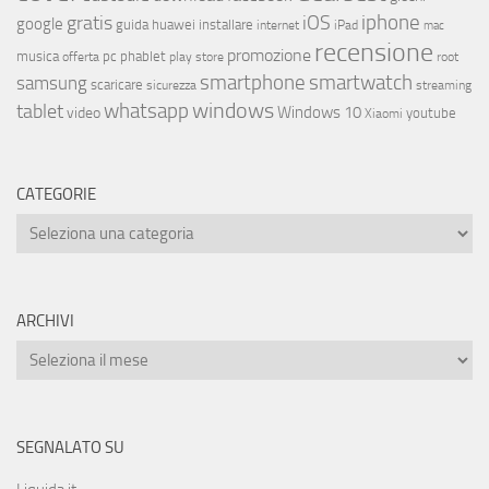
iphone
gratis
iOS
google
installare
guida
huawei
internet
iPad
mac
recensione
promozione
musica
offerta
pc
phablet
play store
root
smartphone
smartwatch
samsung
scaricare
streaming
sicurezza
whatsapp
windows
tablet
Windows 10
video
youtube
Xiaomi
CATEGORIE
ARCHIVI
SEGNALATO SU