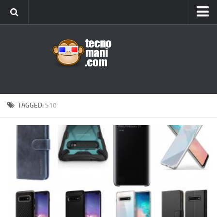
Android
Tips & Tricks
iOS
Web
Windows
TAGGED:
S10
News
Cellulari
Gadget
Recensioni
Contact Us
Privacy