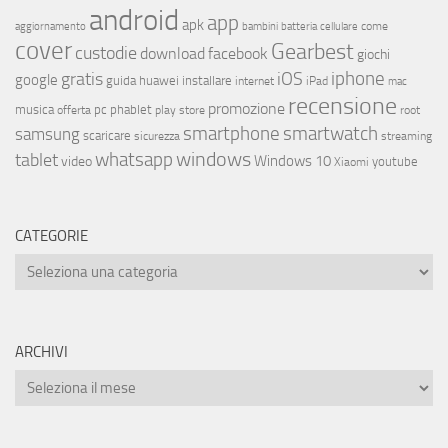
android
app
apk
come
aggiornamento
bambini
batteria
cellulare
cover
Gearbest
custodie
download
facebook
giochi
iphone
gratis
iOS
google
installare
guida
huawei
internet
iPad
mac
recensione
promozione
musica
offerta
pc
phablet
play store
root
smartphone
smartwatch
samsung
scaricare
streaming
sicurezza
whatsapp
windows
tablet
Windows 10
video
youtube
Xiaomi
CATEGORIE
ARCHIVI