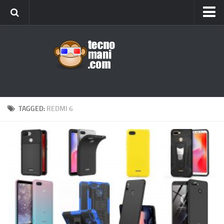
Android
Tips & Tricks
iOS
Web
Windows
TAGGED:
REDMI 6
News
Cellulari
Gadget
Recensioni
Contact Us
Privacy