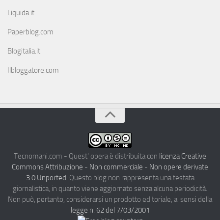
Liquida.it
Paperblog.com
Blogitalia.it
Ilbloggatore.com
Tecnomani.com - Quest' opera è distribuita con
licenza Creative
Commons Attribuzione - Non commerciale - Non opere derivate
3.0 Unported
. Questo blog non rappresenta una testata
giornalistica, in quanto viene aggiornato senza alcuna periodicità.
Non può, pertanto, considerarsi un prodotto editoriale, ai sensi della
legge n. 62 del 7/03/2001