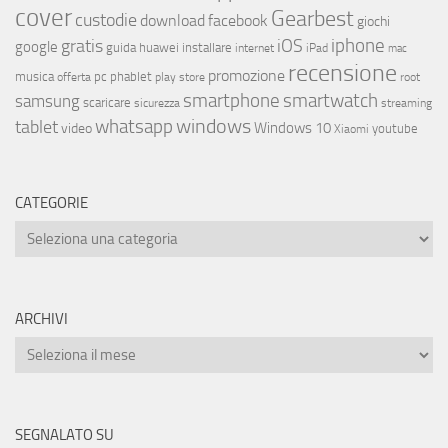
cover
Gearbest
custodie
download
facebook
giochi
iphone
gratis
iOS
google
installare
guida
huawei
internet
iPad
mac
recensione
promozione
musica
offerta
pc
phablet
play store
root
smartphone
smartwatch
samsung
scaricare
streaming
sicurezza
whatsapp
windows
tablet
Windows 10
video
youtube
Xiaomi
CATEGORIE
ARCHIVI
SEGNALATO SU