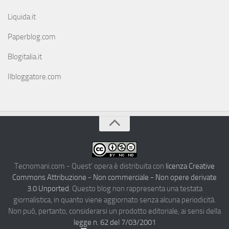
Liquida.it
Paperblog.com
Blogitalia.it
Ilbloggatore.com
Tecnomani.com - Quest' opera è distribuita con
licenza Creative
Commons Attribuzione - Non commerciale - Non opere derivate
3.0 Unported
. Questo blog non rappresenta una testata
giornalistica, in quanto viene aggiornato senza alcuna periodicità.
Non può, pertanto, considerarsi un prodotto editoriale, ai sensi della
legge n. 62 del 7/03/2001