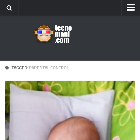
Android
Tips & Tricks
iOS
Web
Windows
TAGGED:
PARENTAL CONTROL
News
Cellulari
Gadget
Recensioni
Contact Us
Privacy