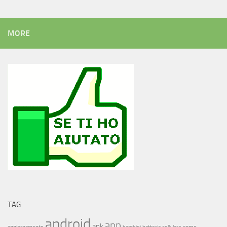
MORE
TAG
android
app
apk
come