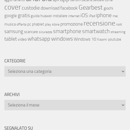
aggiornamento
bambini
batteria
cellulare
cover
Gearbest
custodie
download
facebook
giochi
iphone
gratis
iOS
google
installare
guida
huawei
internet
iPad
mac
recensione
promozione
musica
offerta
pc
phablet
play store
root
smartphone
smartwatch
samsung
scaricare
streaming
sicurezza
whatsapp
windows
tablet
Windows 10
video
youtube
Xiaomi
CATEGORIE
ARCHIVI
SEGNALATO SU