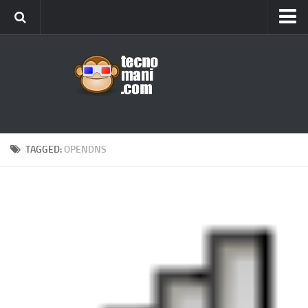
Android
Tips & Tricks
iOS
Web
Windows
TAGGED:
OPENDNS
News
Cellulari
Gadget
Recensioni
Contact Us
Privacy