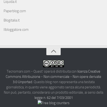
Liquida.it
Paperblog.com
Blogitalia.it
Ilbloggatore.com
Tecnomani.com - Quest' opera è distribuita con
licenza Creative
Commons Attribuzione - Non commerciale - Non opere derivate
3.0 Unported
. Questo blog non rappresenta una testata
giornalistica, in quanto viene aggiornato senza alcuna periodicità.
Non può, pertanto, considerarsi un prodotto editoriale, ai sensi della
legge n. 62 del 7/03/2001