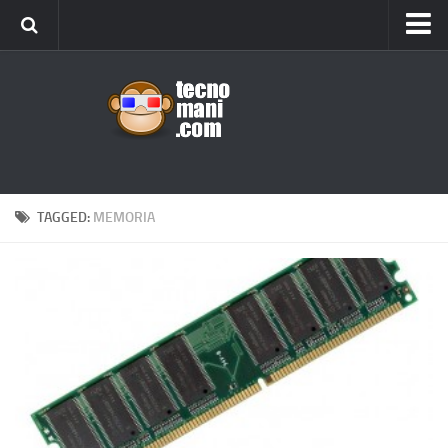
Android
Tips & Tricks
iOS
Web
Windows
TAGGED:
MEMORIA
News
Cellulari
Gadget
Recensioni
Contact Us
Privacy