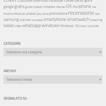
custodie
download
facebook
giochi
iphone
gratis
iOS
google
installare
guida
huawei
internet
iPad
mac
recensione
promozione
musica
offerta
pc
phablet
play store
root
smartphone
smartwatch
samsung
scaricare
streaming
sicurezza
whatsapp
windows
tablet
Windows 10
video
youtube
Xiaomi
CATEGORIE
ARCHIVI
SEGNALATO SU