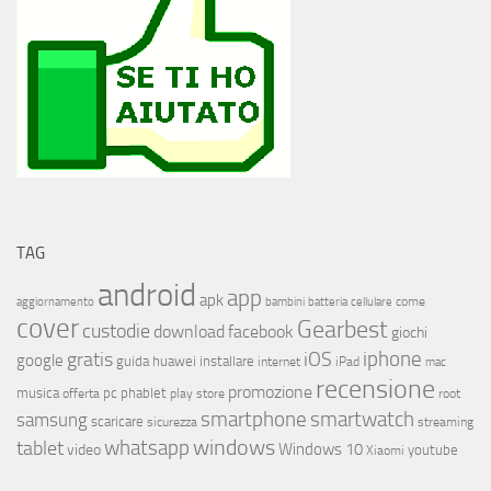
TAG
android
app
apk
come
aggiornamento
bambini
batteria
cellulare
cover
Gearbest
custodie
download
facebook
giochi
iphone
gratis
iOS
google
installare
guida
huawei
internet
iPad
mac
recensione
promozione
musica
offerta
pc
phablet
play store
root
smartphone
smartwatch
samsung
scaricare
streaming
sicurezza
whatsapp
windows
tablet
Windows 10
video
youtube
Xiaomi