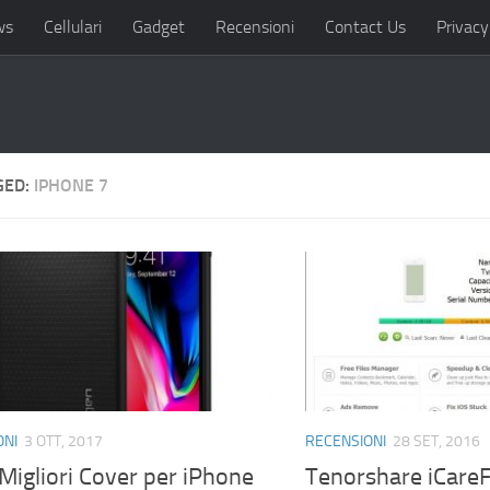
ws
Cellulari
Gadget
Recensioni
Contact Us
Privacy
GED:
IPHONE 7
ONI
3 OTT, 2017
RECENSIONI
28 SET, 2016
Migliori Cover per iPhone
Tenorshare iCareFo