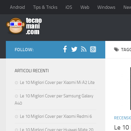
Android
Tips & Tricks
iOS
Web
Windows
Ne
FOLLOW:
TAG
ARTICOLI RECENTI
Le 10 Migliori Cover per Xiaomi Mi A2 Lite
Le 10 Migliori Cover per Samsung Galaxy
A40
Le 10 Migliori Cover per Xiaomi Redmi 6
RECENSI
Le 10 
Le 10 Migliori Cover per Huawei Mate 20