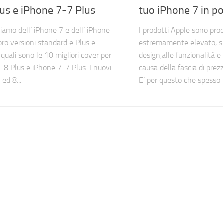
us e iPhone 7-7 Plus
tuo iPhone 7 in 
liamo dell’ iPhone 7 e dell’ iPhone
I prodotti Apple sono prod
oro versioni standard e Plus e
estremamente elevato, si
quali sono le 10 migliori cover per
design,alle funzionalità e 
-8 Plus e iPhone 7-7 Plus. I nuovi
causa della fascia di prezz
ed 8...
E’ per questo che spesso il