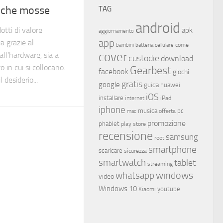
poche mosse
TAG
android
otti di valore
apk
aggiornamento
app
a grazie al
come
bambini
batteria
cellulare
cover
all’hardware, sia a
custodie
download
o in cui si collocano.
Gearbest
facebook
giochi
 desiderio...
gratis
google
guida
huawei
iOS
installare
internet
iPad
iphone
musica
offerta
pc
mac
promozione
phablet
play store
recensione
samsung
root
smartphone
scaricare
sicurezza
smartwatch
tablet
streaming
whatsapp
windows
video
Windows 10
youtube
Xiaomi