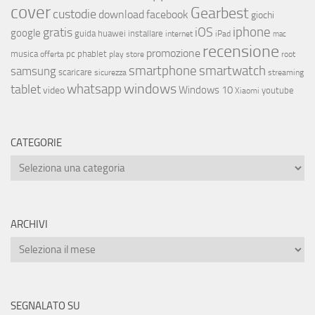
cover
Gearbest
custodie
download
facebook
giochi
iphone
gratis
iOS
google
installare
guida
huawei
internet
iPad
mac
recensione
promozione
musica
offerta
pc
phablet
play store
root
smartphone
smartwatch
samsung
scaricare
streaming
sicurezza
whatsapp
windows
tablet
Windows 10
video
youtube
Xiaomi
CATEGORIE
ARCHIVI
SEGNALATO SU