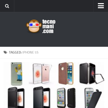
Android
Tips & Tricks
iOS
Web
Windows
TAGGED:
IPHONE 5S
News
Cellulari
Gadget
Recensioni
Contact Us
Privacy