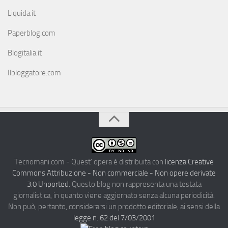
Liquida.it
Paperblog.com
Blogitalia.it
Ilbloggatore.com
Tecnomani.com - Quest' opera è distribuita con
licenza Creative
Commons Attribuzione - Non commerciale - Non opere derivate
3.0 Unported
. Questo blog non rappresenta una testata
giornalistica, in quanto viene aggiornato senza alcuna periodicità.
Non può, pertanto, considerarsi un prodotto editoriale, ai sensi della
legge n. 62 del 7/03/2001