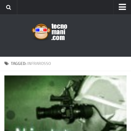
Android
Tips & Tricks
iOS
Web
Windows
TAGGED:
INFRAROSSO
News
Cellulari
Gadget
Recensioni
Contact Us
Privacy