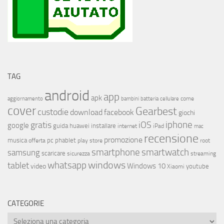
TAG
android
app
apk
come
aggiornamento
bambini
batteria
cellulare
cover
Gearbest
custodie
download
facebook
giochi
iphone
gratis
iOS
google
installare
guida
huawei
internet
iPad
mac
recensione
promozione
musica
offerta
pc
phablet
play store
root
smartphone
smartwatch
samsung
scaricare
streaming
sicurezza
whatsapp
windows
tablet
Windows 10
video
youtube
Xiaomi
CATEGORIE