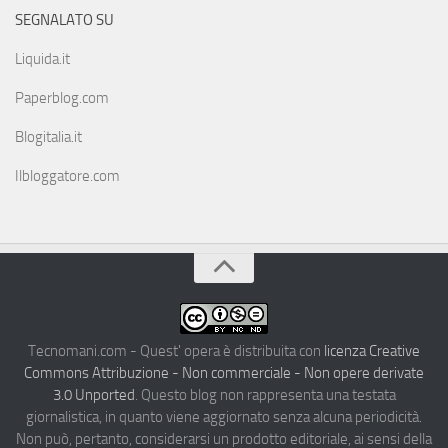
SEGNALATO SU
Liquida.it
Paperblog.com
Blogitalia.it
Ilbloggatore.com
Tecnomani.com - Quest' opera è distribuita con
licenza Creative
Commons Attribuzione - Non commerciale - Non opere derivate
3.0 Unported
. Questo blog non rappresenta una testata
giornalistica, in quanto viene aggiornato senza alcuna periodicità.
Non può, pertanto, considerarsi un prodotto editoriale, ai sensi della