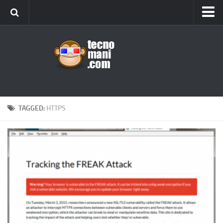
Android
Tips & Tricks
iOS
Web
Windows
TAGGED:
HTTPS
News
Cellulari
Gadget
Recensioni
Contact Us
Privacy