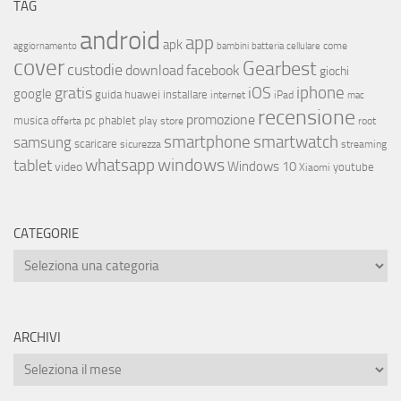
TAG
android
app
apk
come
aggiornamento
bambini
batteria
cellulare
cover
Gearbest
custodie
download
facebook
giochi
iphone
gratis
iOS
google
installare
guida
huawei
internet
iPad
mac
recensione
promozione
musica
offerta
pc
phablet
play store
root
smartphone
smartwatch
samsung
scaricare
streaming
sicurezza
whatsapp
windows
tablet
Windows 10
video
youtube
Xiaomi
CATEGORIE
ARCHIVI