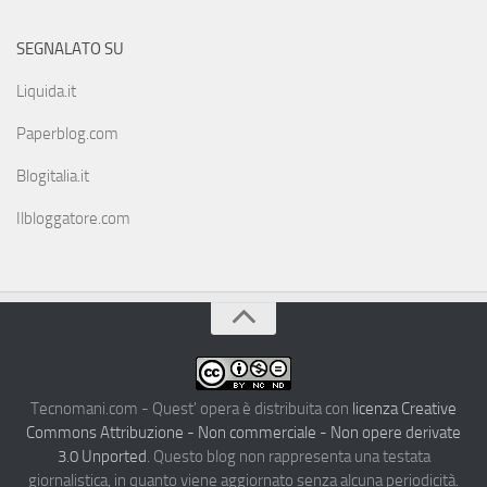
SEGNALATO SU
Liquida.it
Paperblog.com
Blogitalia.it
Ilbloggatore.com
Tecnomani.com - Quest' opera è distribuita con
licenza Creative
Commons Attribuzione - Non commerciale - Non opere derivate
3.0 Unported
. Questo blog non rappresenta una testata
giornalistica, in quanto viene aggiornato senza alcuna periodicità.