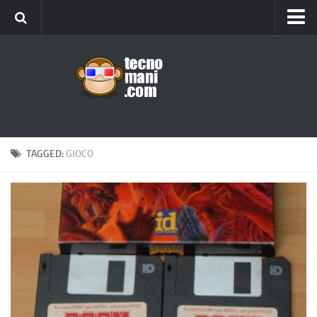
Android
Tips & Tricks
iOS
Web
Windows
TAGGED:
GIOCO
News
Cellulari
Gadget
Recensioni
Contact Us
Privacy