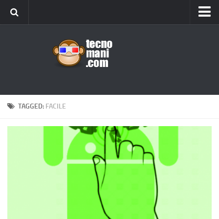
Android
Tips & Tricks
iOS
Web
Windows
TAGGED:
FACILE
News
Cellulari
Gadget
Recensioni
Contact Us
Privacy