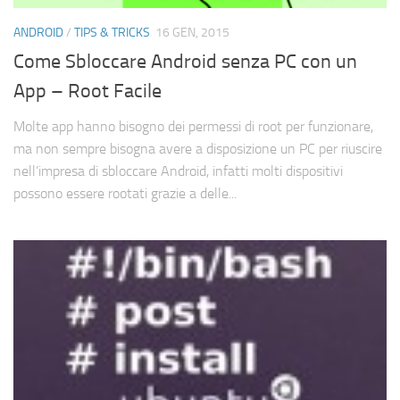
Cerca
ANDROID
/
TIPS & TRICKS
16 GEN, 2015
Come Sbloccare Android senza PC con un
App – Root Facile
Molte app hanno bisogno dei permessi di root per funzionare,
ma non sempre bisogna avere a disposizione un PC per riuscire
nell’impresa di sbloccare Android, infatti molti dispositivi
possono essere rootati grazie a delle...