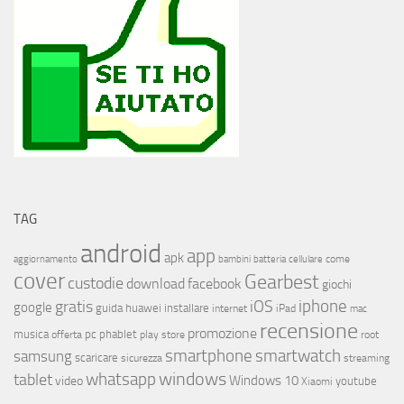
TAG
android
app
apk
come
aggiornamento
bambini
batteria
cellulare
cover
Gearbest
custodie
download
facebook
giochi
iphone
gratis
iOS
google
installare
guida
huawei
internet
iPad
mac
recensione
promozione
musica
offerta
pc
phablet
play store
root
smartphone
smartwatch
samsung
scaricare
streaming
sicurezza
whatsapp
windows
tablet
Windows 10
video
youtube
Xiaomi