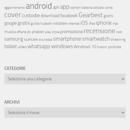
android
app
apk
come
aggiornamento
bambini
batteria
cellulare
cover
Gearbest
custodie
download
facebook
giochi
iphone
gratis
iOS
google
installare
guida
huawei
internet
iPad
mac
recensione
promozione
musica
offerta
pc
phablet
play store
root
smartphone
smartwatch
samsung
scaricare
streaming
sicurezza
whatsapp
windows
tablet
Windows 10
video
youtube
Xiaomi
CATEGORIE
ARCHIVI