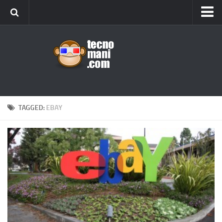
Android
Tips & Tricks
iOS
Web
Windows
TAGGED:
EBAY
News
Cellulari
Gadget
Recensioni
Contact Us
Privacy