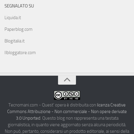
SEGNALATO SU
Liquida.it
Paperblog.com
Blogitalia.it
Ilbloggatore.com
Tecnomani.com - Quest' opera è distribuita con
licenza Creative
Commons Attribuzione - Non commerciale - Non opere derivate
3.0 Unported
. Questo blog non rappresenta una testata
giornalistica, in quanto viene aggiornato senza alcuna periodicità.
Non può, pertanto, considerarsi un prodotto editoriale, ai sensi della