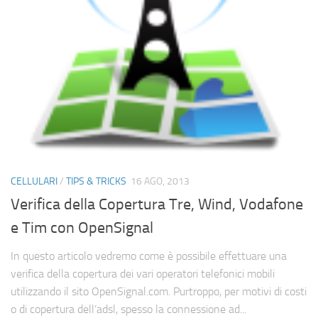
Cerca
CELLULARI
/
TIPS & TRICKS
16 AGO, 2013
Verifica della Copertura Tre, Wind, Vodafone
e Tim con OpenSignal
In questo articolo vedremo come è possibile effettuare una
verifica della copertura dei vari operatori telefonici mobili
utilizzando il sito OpenSignal.com. Purtroppo, per motivi di costi
o di copertura dell’adsl, spesso la connessione ad...