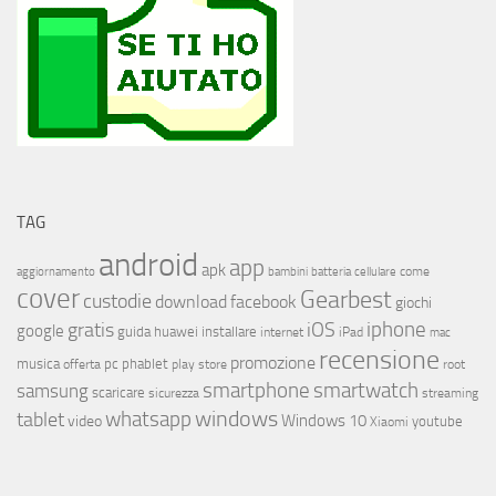
TAG
android
app
apk
come
aggiornamento
bambini
batteria
cellulare
cover
Gearbest
custodie
download
facebook
giochi
iphone
gratis
iOS
google
installare
guida
huawei
internet
iPad
mac
recensione
promozione
musica
offerta
pc
phablet
play store
root
smartphone
smartwatch
samsung
scaricare
streaming
sicurezza
whatsapp
windows
tablet
Windows 10
video
youtube
Xiaomi