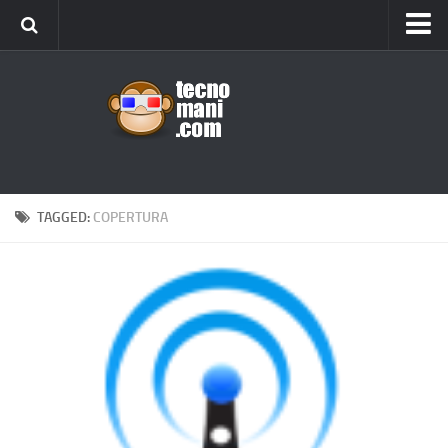
Android
Tips & Tricks
iOS
Web
Windows
TAGGED:
COPERTURA
News
Cellulari
Gadget
Recensioni
Contact Us
Privacy