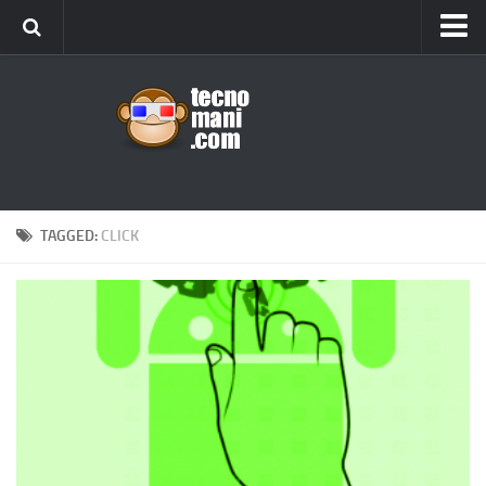
Android
Tips & Tricks
iOS
Web
Windows
TAGGED:
CLICK
News
Cellulari
Gadget
Recensioni
Contact Us
Privacy