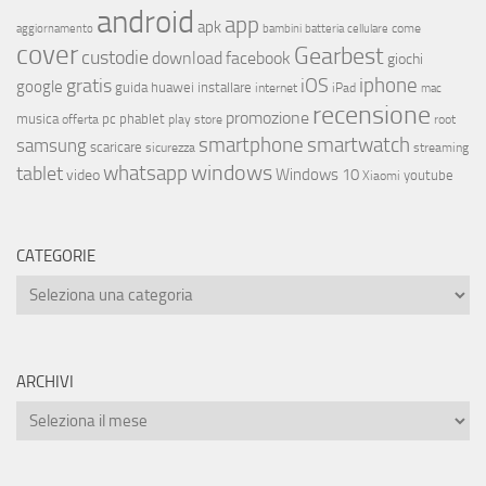
android
app
apk
come
aggiornamento
bambini
batteria
cellulare
cover
Gearbest
custodie
download
facebook
giochi
iphone
gratis
iOS
google
installare
guida
huawei
internet
iPad
mac
recensione
promozione
musica
offerta
pc
phablet
play store
root
smartphone
smartwatch
samsung
scaricare
streaming
sicurezza
whatsapp
windows
tablet
Windows 10
video
youtube
Xiaomi
CATEGORIE
ARCHIVI