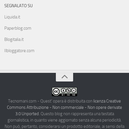
SEGNALATO SU
Liquida.it
Paperblog.com
Blogitalia.it
Ilbloggatore.com
Tecnomani.com - Quest' opera è distribuita con
licenza Creative
Commons Attribuzione - Non commerciale - Non opere derivate
3.0 Unported
. Questo blog non rappresenta una testata
giornalistica, in quanto viene aggiornato senza alcuna periodicità.
Non può, pertanto, considerarsi un prodotto editoriale, ai sensi della