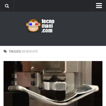
Android
Tips & Tricks
iOS
Web
Windows
TAGGED:
BENDGATE
News
Cellulari
Gadget
Recensioni
Contact Us
Privacy