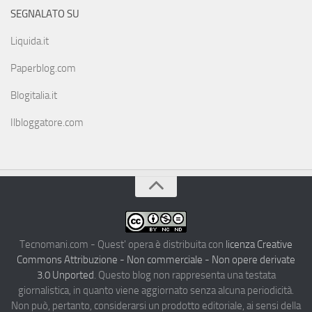
SEGNALATO SU
Liquida.it
Paperblog.com
Blogitalia.it
Ilbloggatore.com
Tecnomani.com - Quest' opera è distribuita con
licenza Creative
Commons Attribuzione - Non commerciale - Non opere derivate
3.0 Unported
. Questo blog non rappresenta una testata
giornalistica, in quanto viene aggiornato senza alcuna periodicità.
Non può, pertanto, considerarsi un prodotto editoriale, ai sensi della