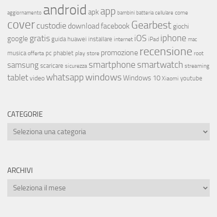
android
app
apk
come
aggiornamento
bambini
batteria
cellulare
cover
Gearbest
custodie
download
facebook
giochi
iphone
gratis
iOS
google
installare
guida
huawei
internet
iPad
mac
recensione
promozione
musica
offerta
pc
phablet
play store
root
smartphone
smartwatch
samsung
scaricare
streaming
sicurezza
whatsapp
windows
tablet
Windows 10
video
youtube
Xiaomi
CATEGORIE
ARCHIVI