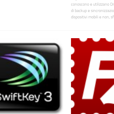
conoscono e utilizzano D
di backup e sincronizzazio
dispositivi mobili e non, sf