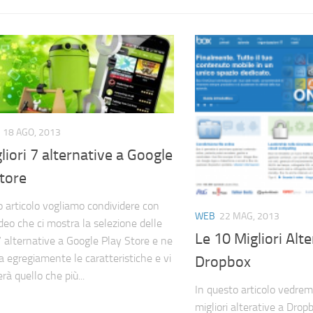
18 AGO, 2013
liori 7 alternative a Google
tore
o articolo vogliamo condividere con
WEB
22 MAG, 2013
deo che ci mostra la selezione delle
Le 10 Migliori Alte
 7 alternative a Google Play Store e ne
za egregiamente le caratteristiche e vi
Dropbox
à quello che più...
In questo articolo vedrem
migliori alterative a Dropb