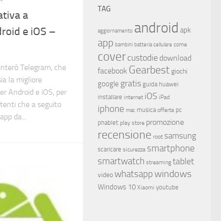
TAG
ativa a
android
roid e iOS –
apk
aggiornamento
app
come
bambini
batteria
cellulare
cover
custodie
download
senterò Telegram, che
Gearbest
facebook
giochi
a la migliore
gratis
google
guida
huawei
r Android e iOS, per
iOS
installare
internet
iPad
utenti che a seguito
iphone
musica
offerta
pc
mac
app da...
promozione
phablet
play store
recensione
samsung
root
smartphone
scaricare
sicurezza
smartwatch
tablet
streaming
whatsapp
windows
video
Windows 10
youtube
Xiaomi