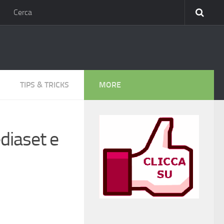
Cerca
TIPS & TRICKS
MORE
diaset e