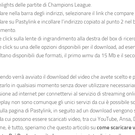
hlights delle partite di Champions League.
re nella barra degli indirizzi, selezionare il link che compare 
re su Pastylink e incollare l’indirizzo copiato al punto 2 nel b
umento.
 click sulla lente di ingrandimento alla destra del box di ricer
e click su una delle opzioni disponibili per il download, ad es
ultano disponibili due formati, il primo wmv da 15 Mb e il se
cendo verrà avviato il download del video che avete scelto e
zzarlo in qualsiasi momento senza dover utilizzare necessari
ione ad internet per connettervi al servizio di streaming onl
play non sono comunque gli unici servizi da cui è possibile sc
sulla pagina di Pastylink, in seguito ad un download vengono s
da cui possono essere scaricati video, tra cui YouTube, Ansa, 
ene, è tutto, speriamo che questo articolo su
come scaricare 