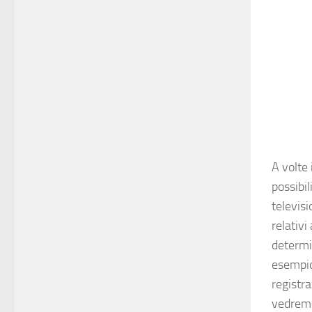
A volte
possibil
televisi
relativi
determi
esempi
registr
vedre