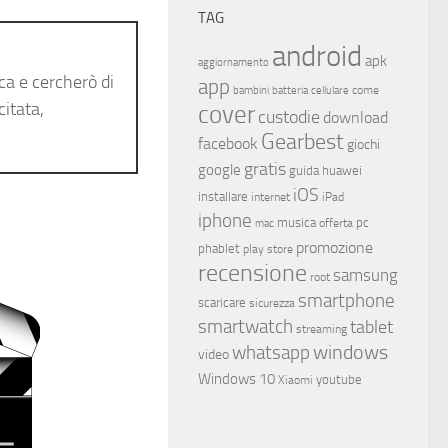
TAG
android
apk
aggiornamento
ca e cercherò di
app
come
bambini
batteria
cellulare
itata,
cover
custodie
download
Gearbest
facebook
giochi
gratis
google
guida
huawei
iOS
installare
internet
iPad
iphone
musica
offerta
pc
mac
promozione
phablet
play store
recensione
samsung
root
smartphone
scaricare
sicurezza
smartwatch
tablet
streaming
whatsapp
windows
video
Windows 10
youtube
Xiaomi