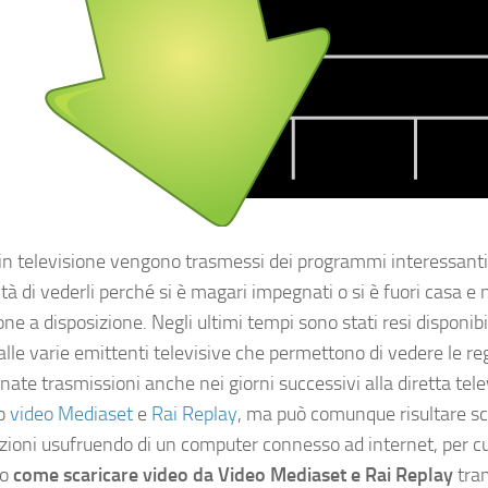
 in televisione vengono trasmessi dei programmi interessanti
ità di vederli perché si è magari impegnati o si è fuori casa e
one a disposizione. Negli ultimi tempi sono stati resi disponibil
 alle varie emittenti televisive che permettono di vedere le reg
nate trasmissioni anche nei giorni successivi alla diretta tel
o
video Mediaset
e
Rai Replay
, ma può comunque risultare s
azioni usufruendo di un computer connesso ad internet, per cu
mo
come scaricare video da Video Mediaset e Rai Replay
tra