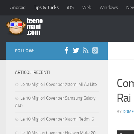
Android
Tips & Tricks
iOS
Web
Windows
Ne
FOLLOW:
ARTICOLI RECENTI
Com
Le 10 Migliori Cover per Xiaomi Mi A2 Lite
Rai
Le 10 Migliori Cover per Samsung Galaxy
A40
BY
DOME
Le 10 Migliori Cover per Xiaomi Redmi 6
Le 10 Migliori Cover per Huawei Mate 20