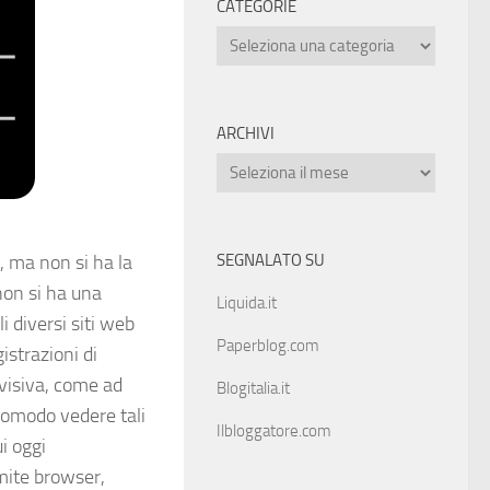
CATEGORIE
ARCHIVI
, ma non si ha la
SEGNALATO SU
 non si ha una
Liquida.it
i diversi siti web
Paperblog.com
istrazioni di
evisiva, come ad
Blogitalia.it
comodo vedere tali
Ilbloggatore.com
i oggi
mite browser,