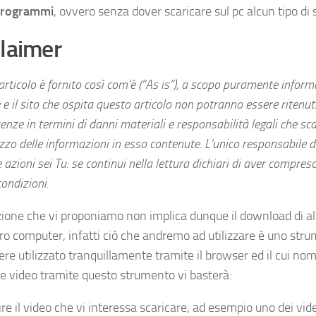
programmi
, ovvero senza dover scaricare sul pc alcun tipo di
laimer
rticolo è fornito così com’è (“As is”), a scopo puramente informa
 e il sito che ospita questo articolo non potranno essere ritenuti
nze in termini di danni materiali e responsabilità legali che sc
lizzo delle informazioni in esso contenute. L’unico responsabile
e azioni sei Tu: se continui nella lettura dichiari di aver compres
ondizioni.
zione che vi proponiamo non implica dunque il download di
tro computer, infatti ciò che andremo ad utilizzare è uno str
ere utilizzato tranquillamente tramite il browser ed il cui no
re video tramite questo strumento vi basterà:
ire il video che vi interessa scaricare, ad esempio uno dei vid