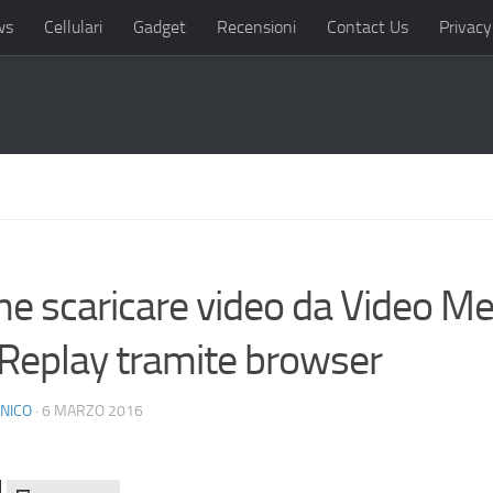
ws
Cellulari
Gadget
Recensioni
Contact Us
Privacy
e scaricare video da Video Me
 Replay tramite browser
NICO
· 6 MARZO 2016