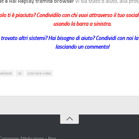
t e Rai Replay tramite browser
vi sia stato d’aiuto, alla pro
colo ti è piaciuto? Condividilo con chi vuoi attraverso il tuo socia
usando la barra a sinistra.
 trovato altri sistemi? Hai bisogno di aiuto? Condividi con noi l
lasciando un commento!
ediaset
rai
scaricare video
e Commons Attribuzione - Non