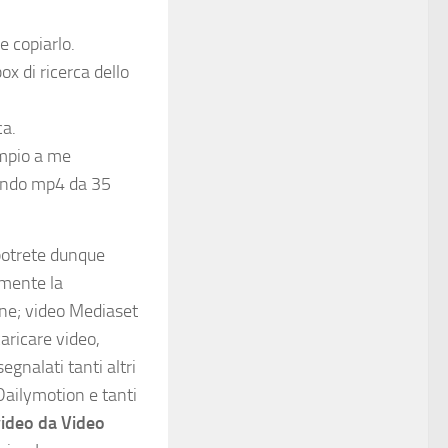
e copiarlo.
ox di ricerca dello
ca.
empio a me
condo mp4 da 35
 potrete dunque
amente la
ine; video Mediaset
aricare video,
egnalati tanti altri
Dailymotion e tanti
video da Video