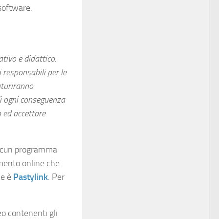
 software.
tivo e didattico.
 responsabili per le
aturiranno
 di ogni conseguenza
o ed accettare
 alcun programma
umento online che
me è
Pastylink
. Per
eo contenenti gli