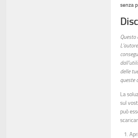
senza 
Disc
Questo a
L’autore
consegue
dall’uti
delle tu
queste c
La solu
sul vos
può ess
scarica
Apr