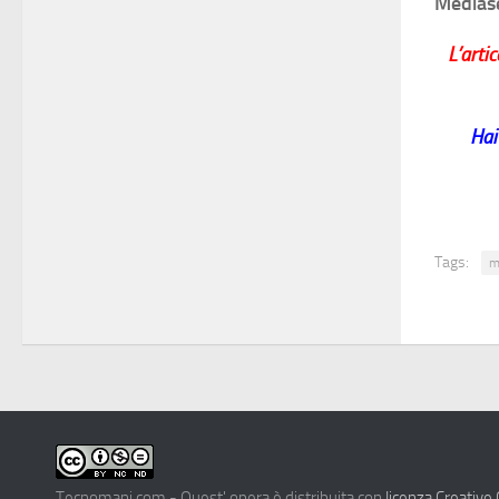
Mediase
L’arti
Hai
Tags:
m
Tecnomani.com - Quest' opera è distribuita con
licenza Creativ