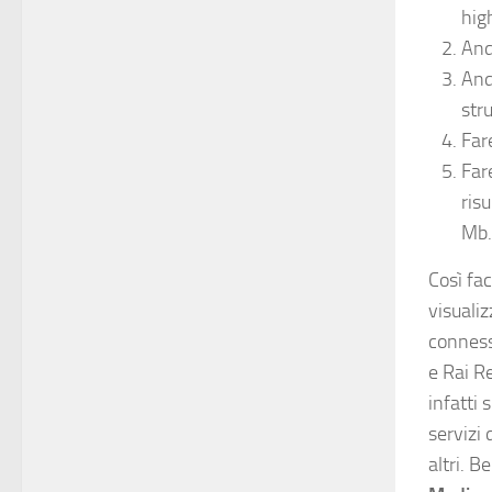
hig
Anda
Anda
str
Fare
Far
ris
Mb.
Così fa
visuali
conness
e Rai Re
infatti 
servizi 
altri. B