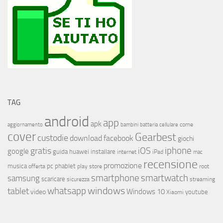
TAG
android
app
apk
come
aggiornamento
bambini
batteria
cellulare
cover
Gearbest
custodie
download
facebook
giochi
iphone
gratis
iOS
google
installare
guida
huawei
internet
iPad
mac
recensione
promozione
musica
offerta
pc
phablet
play store
root
smartphone
smartwatch
samsung
scaricare
streaming
sicurezza
whatsapp
windows
tablet
Windows 10
video
youtube
Xiaomi