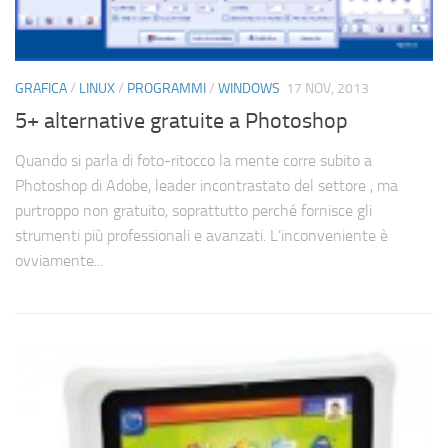
GRAFICA
/
LINUX
/
PROGRAMMI
/
WINDOWS
17 NOV, 2013
5+ alternative gratuite a Photoshop
Quando si parla di foto-ritocco la mente corre subito a
Photoshop di Adobe, leader incontrastato del settore , ma
purtroppo non gratuito, soprattutto perché fornisce gli
strumenti più professionali e avanzati. L’inconveniente è
ovviamente...