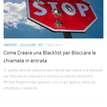
ANDROID
/
CELLULARI
/
IOS
7 NOV, 2013
Come Creare una Blacklist per Bloccare le
chiamate in entrata
In questo articolo vedremo due metodi per creare una blacklist
per bloccare le chiamate in entrata su cellulari Android e
iPhone. Esistono due approcci: uno un po’ geek e l’altro più
ortodosso, li vedremo...