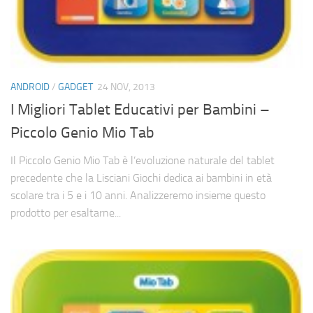
Cerca
ANDROID
/
GADGET
24 NOV, 2013
I Migliori Tablet Educativi per Bambini –
Piccolo Genio Mio Tab
Il Piccolo Genio Mio Tab è l’evoluzione naturale del tablet
precedente che la Lisciani Giochi dedica ai bambini in età
scolare tra i 5 e i 10 anni. Analizzeremo insieme questo
prodotto per esaltarne...