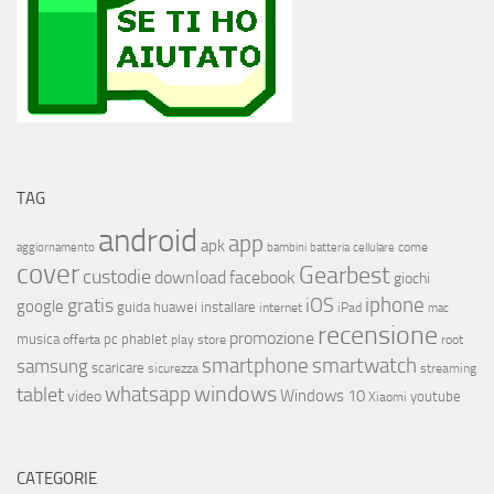
TAG
android
app
apk
come
aggiornamento
bambini
batteria
cellulare
cover
Gearbest
custodie
download
facebook
giochi
iphone
gratis
iOS
google
installare
guida
huawei
internet
iPad
mac
recensione
promozione
musica
offerta
pc
phablet
play store
root
smartphone
smartwatch
samsung
scaricare
streaming
sicurezza
whatsapp
windows
tablet
Windows 10
video
youtube
Xiaomi
CATEGORIE