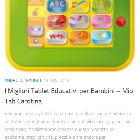
ANDROID
/
GADGET
19 NOV, 2013
I Migliori Tablet Educativi per Bambini – Mio
Tab Carotina
Vediamo, adesso, il Mio Tab Carotina della Lisciani Giochi: uno
dei tablet educativi per bambini più pubblicizzato e, quindi, più
desiderato. Analizzeremo insieme questo prodotto per
esaltarne pregi, criticità, prezzi, e altro ancora per...