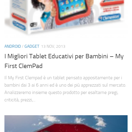
ANDROID
/
GADGET
13 NOV, 2013
I Migliori Tablet Educativi per Bambini – My
First ClemPad
Il My First Clempad è un tablet pensato appositamente per i
bambini dai 3 ai 6 anni ed è uno dei più apprezzati sul mercato.
Analizzeremo insieme questo prodotto per esaltarne pregi,
criticità, prezzi,...