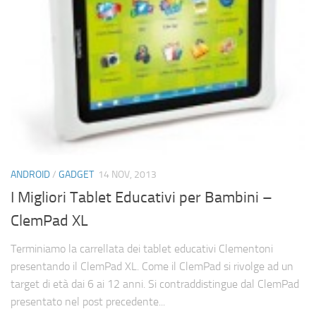
ANDROID
/
GADGET
14 NOV, 2013
I Migliori Tablet Educativi per Bambini –
ClemPad XL
Terminiamo la carrellata dei tablet educativi Clementoni
presentando il ClemPad XL. Come il ClemPad si rivolge ad un
target di età dai 6 ai 12 anni. Si contraddistingue dal ClemPad
presentato nel post precedente...