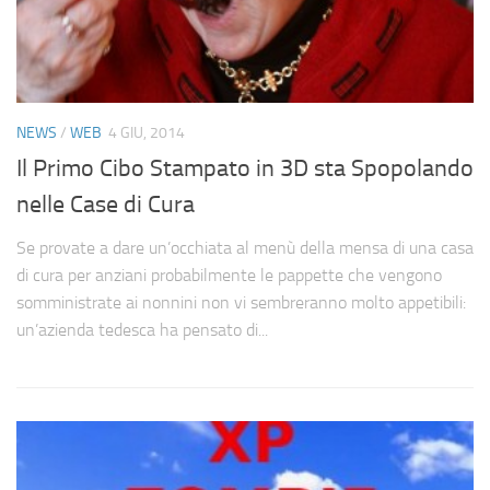
NEWS
/
WEB
4 GIU, 2014
Il Primo Cibo Stampato in 3D sta Spopolando
nelle Case di Cura
Se provate a dare un’occhiata al menù della mensa di una casa
di cura per anziani probabilmente le pappette che vengono
somministrate ai nonnini non vi sembreranno molto appetibili:
un’azienda tedesca ha pensato di...