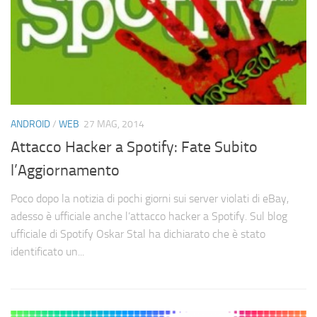
ANDROID
/
WEB
27 MAG, 2014
Attacco Hacker a Spotify: Fate Subito
l’Aggiornamento
Poco dopo la notizia di pochi giorni sui server violati di eBay,
adesso è ufficiale anche l’attacco hacker a Spotify. Sul blog
ufficiale di Spotify Oskar Stal ha dichiarato che è stato
identificato un...