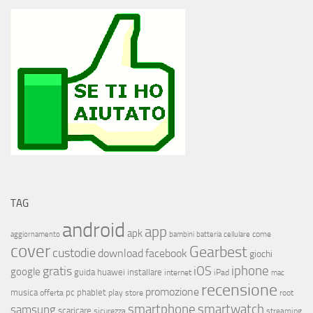
TAG
android
app
apk
come
aggiornamento
bambini
batteria
cellulare
cover
Gearbest
custodie
download
facebook
giochi
iphone
gratis
iOS
google
installare
guida
huawei
internet
iPad
mac
recensione
promozione
musica
offerta
pc
phablet
play store
root
smartphone
smartwatch
samsung
scaricare
streaming
sicurezza