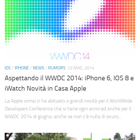
IOS
/
IPHONE
/
NEWS
/
RUMORS
23 MAG, 2014
Aspettando il WWDC 2014: iPhone 6, IOS 8 e
iWatch Novità in Casa Apple
La Apple ormai ci ha abituato a grandi novità per il WorldWide
Developers Conference che si tiene ogni anno ed anche per il
WWDC 2014 di giugno, anche se non c’è nulla di sicuro,...