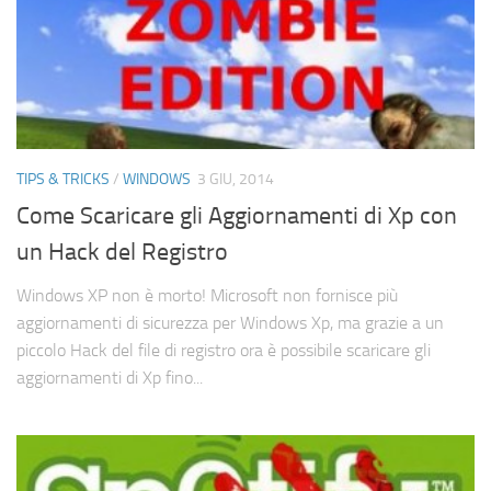
TIPS & TRICKS
/
WINDOWS
3 GIU, 2014
Come Scaricare gli Aggiornamenti di Xp con
un Hack del Registro
Windows XP non è morto! Microsoft non fornisce più
aggiornamenti di sicurezza per Windows Xp, ma grazie a un
piccolo Hack del file di registro ora è possibile scaricare gli
aggiornamenti di Xp fino...