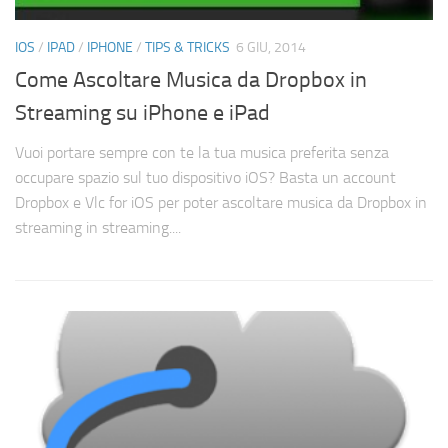
IOS
/
IPAD
/
IPHONE
/
TIPS & TRICKS
6 GIU, 2014
Come Ascoltare Musica da Dropbox in
Streaming su iPhone e iPad
Vuoi portare sempre con te la tua musica preferita senza
occupare spazio sul tuo dispositivo iOS? Basta un account
Dropbox e Vlc for iOS per poter ascoltare musica da Dropbox in
streaming in streaming....