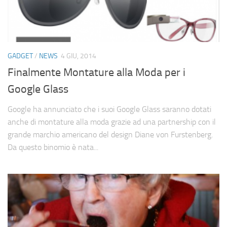
GADGET
/
NEWS
4 GIU, 2014
Finalmente Montature alla Moda per i
Google Glass
Google ha annunciato che i suoi Google Glass saranno dotati
anche di montature alla moda grazie ad una partnership con il
grande marchio americano del design Diane von Furstenberg.
Da questo binomio è nata...