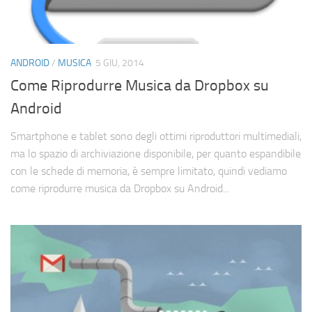
ANDROID
/
MUSICA
5 GIU, 2014
Come Riprodurre Musica da Dropbox su
Android
Smartphone e tablet sono degli ottimi riproduttori multimediali,
ma lo spazio di archiviazione disponibile, per quanto espandibile
con le schede di memoria, è sempre limitato, quindi vediamo
come riprodurre musica da Dropbox su Android...