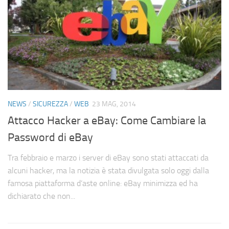
NEWS
/
SICUREZZA
/
WEB
23 MAG, 2014
Attacco Hacker a eBay: Come Cambiare la
Password di eBay
Tra febbraio e marzo i server di eBay sono stati attaccati da
alcuni hacker, ma la notizia è stata divulgata solo oggi dalla
famosa piattaforma d’aste online: eBay minimizza ed ha
dichiarato che non...