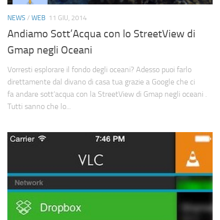
Cerca
NEWS
/
WEB
11 GIU, 2014
Andiamo Sott’Acqua con lo StreetView di
Gmap negli Oceani
Vorresti esplorare il fondo degli oceani? Adesso puoi farlo
direttamente dal divano di casa tua grazie a Google che ci
fa andare sott’acqua con la StreetView di Gmap negli oceani .
Tutti sanno che lo...