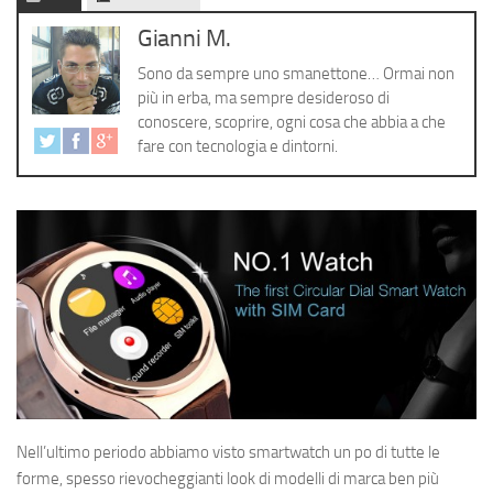
Cerca
Gianni M.
Sono da sempre uno smanettone… Ormai non
più in erba, ma sempre desideroso di
conoscere, scoprire, ogni cosa che abbia a che
fare con tecnologia e dintorni.
Nell’ultimo periodo abbiamo visto smartwatch un po di tutte le
forme, spesso rievocheggianti look di modelli di marca ben più