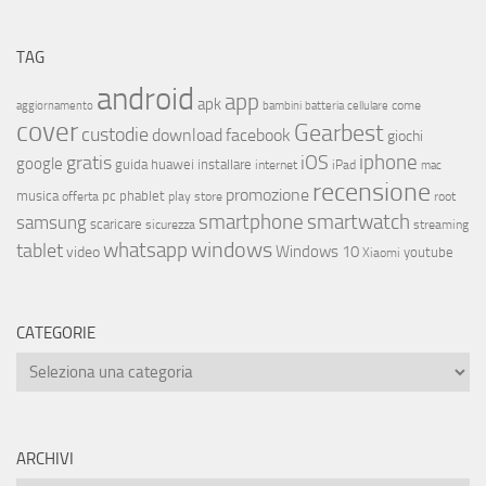
TAG
android
app
apk
come
aggiornamento
bambini
batteria
cellulare
cover
Gearbest
custodie
download
facebook
giochi
iphone
gratis
iOS
google
installare
guida
huawei
internet
iPad
mac
recensione
promozione
musica
offerta
pc
phablet
play store
root
smartphone
smartwatch
samsung
scaricare
streaming
sicurezza
whatsapp
windows
tablet
Windows 10
video
youtube
Xiaomi
CATEGORIE
ARCHIVI