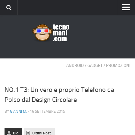
Android
Tips & Tricks
iOS
Web
Windows
ANDROID
/
GADGET
/
PROMOZIONI
News
Cellulari
NO.1 T3: Un vero e proprio Telefono da
Polso dal Design Circolare
Gadget
Recensioni
BY
GIANNI M.
· 16 SETTEMBRE 2015
Contact Us
Privacy
Bio
Ultimi Post