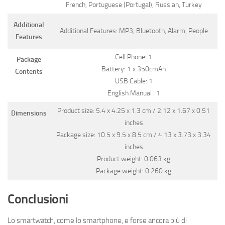
French, Portuguese (Portugal), Russian, Turkey
Additional
Additional Features: MP3, Bluetooth, Alarm, People
Features
Cell Phone: 1
Package
Battery: 1 x 350cmAh
Contents
USB Cable: 1
English Manual : 1
Product size: 5.4 x 4.25 x 1.3 cm / 2.12 x 1.67 x 0.51
Dimensions
inches
Package size: 10.5 x 9.5 x 8.5 cm / 4.13 x 3.73 x 3.34
inches
Product weight: 0.063 kg
Package weight: 0.260 kg
Conclusioni
Lo smartwatch, come lo smartphone, e forse ancora più di