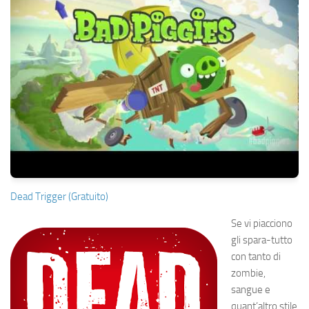
Dead Trigger (Gratuito)
Se vi piacciono
gli spara-tutto
con tanto di
zombie,
sangue e
quant’altro stile