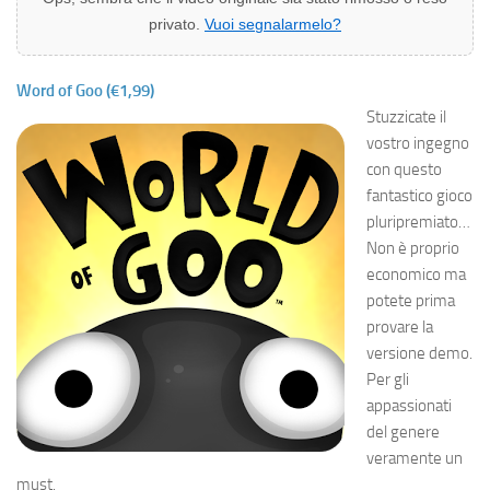
privato.
Vuoi segnalarmelo?
Word of Goo (€1,99)
Stuzzicate il
vostro ingegno
con questo
fantastico gioco
pluripremiato…
Non è proprio
economico ma
potete prima
provare la
versione demo.
Per gli
appassionati
del genere
veramente un
must.