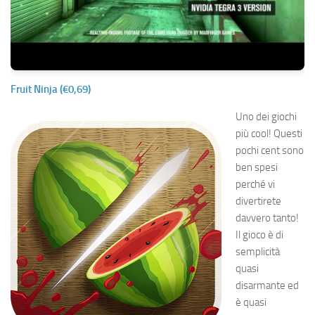
Fruit Ninja (€0,69)
Uno dei giochi
più cool! Questi
pochi cent sono
ben spesi
perché vi
divertirete
davvero tanto!
Il gioco è di
semplicità
quasi
disarmante ed
è quasi