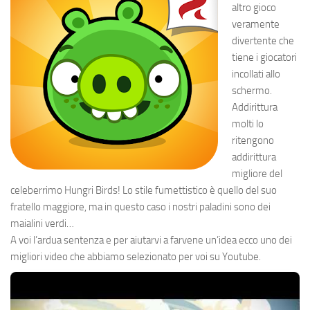
altro gioco
veramente
divertente che
tiene i giocatori
incollati allo
schermo.
Addirittura
molti lo
ritengono
addirittura
migliore del
celeberrimo Hungri Birds! Lo stile fumettistico è quello del suo
fratello maggiore, ma in questo caso i nostri paladini sono dei
maialini verdi…
A voi l’ardua sentenza e per aiutarvi a farvene un’idea ecco uno dei
migliori video che abbiamo selezionato per voi su Youtube.