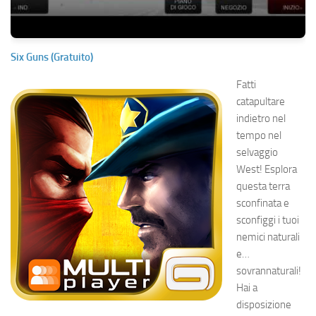
Six Guns (Gratuito)
Fatti
catapultare
indietro nel
tempo nel
selvaggio
West! Esplora
questa terra
sconfinata e
sconfiggi i tuoi
nemici naturali
e…
sovrannaturali!
Hai a
disposizione