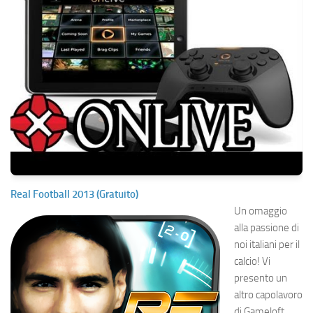
Real Football 2013 (Gratuito)
Un omaggio
alla passione di
noi italiani per il
calcio! Vi
presento un
altro capolavoro
di Gameloft,