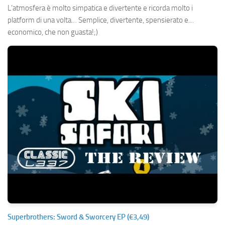
L’atmosfera è molto simpatica e divertente e ricorda molto i
platform di una volta… Semplice, divertente, spensierato e…
economico, che non guasta!;)
Superbrothers: Sword & Sworcery EP (€3,49)