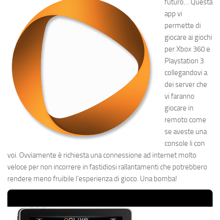
futuro… Questa
app vi
permette di
giocare ai giochi
per Xbox 360 e
Playstation 3
collegandovi a
dei server che
vi faranno
giocare in
remoto come
se aveste una
console li con
voi. Ovviamente è richiesta una connessione ad internet molto
veloce per non incorrere in fastidiosi rallantamenti che potrebbero
rendere meno fruibile l’esperienza di gioco. Una bomba!