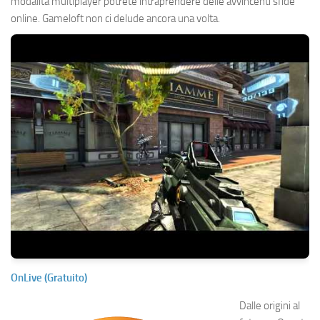
modalità multiplayer potrete intraprendere delle avvincenti sfide
online. Gameloft non ci delude ancora una volta.
OnLive (Gratuito)
Dalle origini al