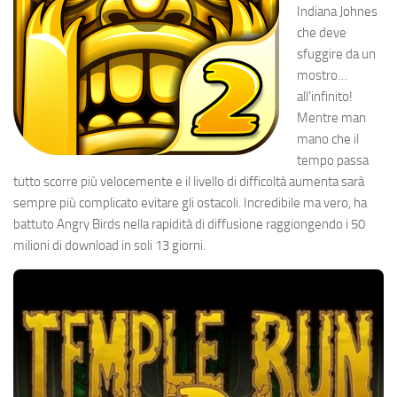
Indiana Johnes
che deve
sfuggire da un
mostro…
all’infinito!
Mentre man
mano che il
tempo passa
tutto scorre più velocemente e il livello di difficoltà aumenta sarà
sempre più complicato evitare gli ostacoli. Incredibile ma vero, ha
battuto Angry Birds nella rapidità di diffusione raggiongendo i 50
milioni di download in soli 13 giorni.