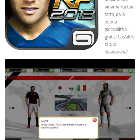
veramente ben
fatto, dalla
buona
giocabilità e …
gratis! Cos’altro
si puo
desiderare?