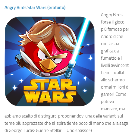
Angry Birds Star Wars (Gratuito)
Angry Birds
forse il gioco
più famoso per
Android che
con la sua
grafica da
fumetto e i
livelli avvincenti
tiene incollati
allo schermo
ormai milioni di
gamer! Come
poteva
mancare, ma
abbiamo scelto di distingurci proponendovi una delle varianti sul
teme più apprezzate che si ispira tiente poco di meno che alla saga
di George Lucas: Guerre Stellari… Uno spasso!:)