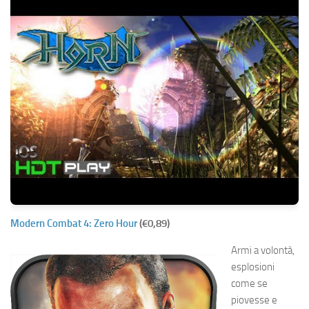
Modern Combat 4: Zero Hour
(€0,89)
Armi a volontà,
esplosioni
come se
piovesse e