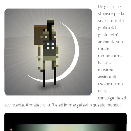
Un gioco che
stupisce per la
sua semplicità:
grafica dal
gusto retrò,
ambientazioni
curate,
rompicapi mai
banali e
musiche
avvincenti
creano un mix
unico
convolgente ed
avvincente. Armatevi di cuffie ed immergetevi in questo mondo!