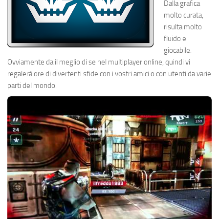
Dalla grafica
molto curata,
risulta molto
fluido e
giocabile.
Ovviamente da il meglio di se nel multiplayer online, quindi vi
regalerà ore di divertenti sfide con i vostri amici o con utenti da varie
parti del mondo.