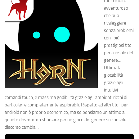
ruolo molto
avventuroso
che può
rivaleggiare
senza problemi
con i più
prestigiosi titoli
per console del
genere…
Ottima la
giocabilità
grazie agli
intuitivi
comandi touch, e massima godibilità grazie agli ambienti ricchi di
particolari e completamente esplorabili. Rispetto ad altri titoli per
android non è proprio economico, ma se pensiamo un attimo a
quanto dovremmo sborsare per un gioco del genere su console il
discorso cambia…