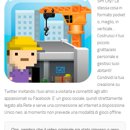
Sim City? La
stessa cosa in
formato pocket
o, meglio, in
verticale…
Costruisci il tuo
piccolo
grattacielo
personale e
gestisci suoi
abitanti!
Condividi la tua
creazione su
Twitter invitando i tuoi amici a visitarla e connettiti agli altri
appassionati su Facebook. E’ un gioco sociale, quindi strettamente
legato alla Rete e serve una connessione ad internet a disposizione.
Unico neo: al momento non prevede una modalità di gioco offline.
Ops, sembra che il video originale sia stato rimosso o reso