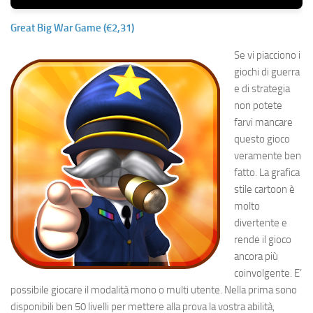
Great Big War Game (€2,31)
Se vi piacciono i
giochi di guerra
e di strategia
non potete
farvi mancare
questo gioco
veramente ben
fatto. La grafica
stile cartoon è
molto
divertente e
rende il gioco
ancora più
coinvolgente. E’
possibile giocare il modalità mono o multi utente. Nella prima sono
disponibili ben 50 livelli per mettere alla prova la vostra abilità,