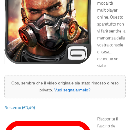
modalità
multiplayer
online. Questo
sparatutto non
vi farà sentire la
mancanza della
vostra console
di casa…
ovunque voi
siate.
Ops, sembra che il video originale sia stato rimosso o reso
privato.
Vuoi segnalarmelo?
Nes.emu (€3,49)
Riscoprite il
fascino dei