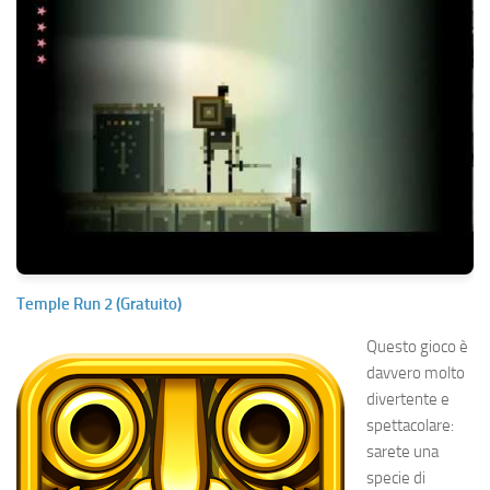
Temple Run 2 (Gratuito)
Questo gioco è
davvero molto
divertente e
spettacolare:
sarete una
specie di