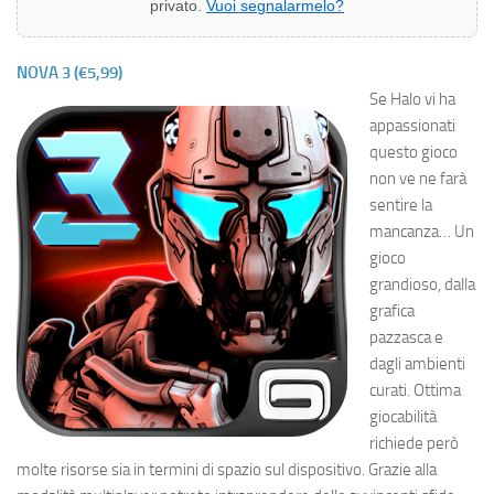
privato.
Vuoi segnalarmelo?
NOVA 3 (€5,99)
Se Halo vi ha
appassionati
questo gioco
non ve ne farà
sentire la
mancanza… Un
gioco
grandioso, dalla
grafica
pazzasca e
dagli ambienti
curati. Ottima
giocabilità
richiede però
molte risorse sia in termini di spazio sul dispositivo. Grazie alla