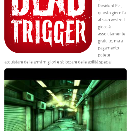
Resident Evil,
questo gioco fa
al caso vostro. Il
gioco è
assolutamente
gratuito, ma a
pagamento
potete
acquistare delle armi migliori e sbloccare delle abilità speciali