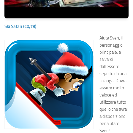
Ski Safari (€0,78)
Aiuta Sven, il
personaggio
principale, a
salvarsi
dall’essere
sepolto da una
valanga! Dovrai
essere molto
veloce ed
utilizzare tutto
quello che avrai
a disposizione
per aiutare
Sven!