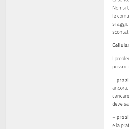
Non si t
le comu
si aggiu
scontat
Cellula
I proble
possono
–
probl
ancora, 
caricare
deve sa
–
probl
e la pra