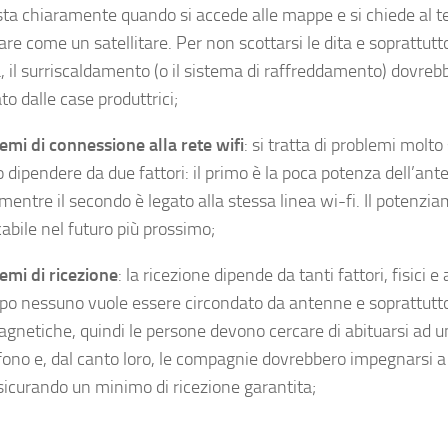
ta chiaramente quando si accede alle mappe e si chiede al te
re come un satellitare. Per non scottarsi le dita e soprattutt
, il surriscaldamento (o il sistema di raffreddamento) dovreb
to dalle case produttrici;
emi di connessione alla rete wifi
: si tratta di problemi molto 
 dipendere da due fattori: il primo è la poca potenza dell’ant
mentre il secondo è legato alla stessa linea wi-fi. Il potenzi
abile nel futuro più prossimo;
emi di ricezione
: la ricezione dipende da tanti fattori, fisici e
o nessuno vuole essere circondato da antenne e soprattutt
gnetiche, quindi le persone devono cercare di abituarsi ad 
efono e, dal canto loro, le compagnie dovrebbero impegnarsi a
sicurando un minimo di ricezione garantita;