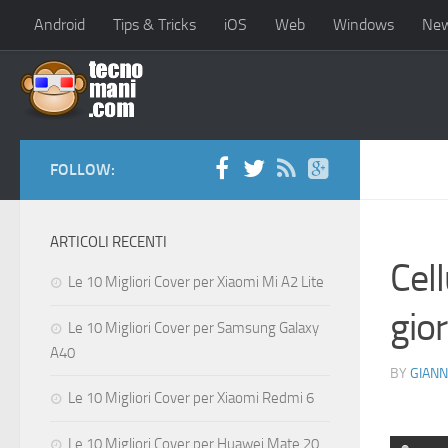
Android
Tips & Tricks
iOS
Web
Windows
Ne
FOLLOW:
ARTICOLI RECENTI
Cell
Le 10 Migliori Cover per Xiaomi Mi A2 Lite
gio
Le 10 Migliori Cover per Samsung Galaxy
A40
BY
GIANN
Le 10 Migliori Cover per Xiaomi Redmi 6
Le 10 Migliori Cover per Huawei Mate 20