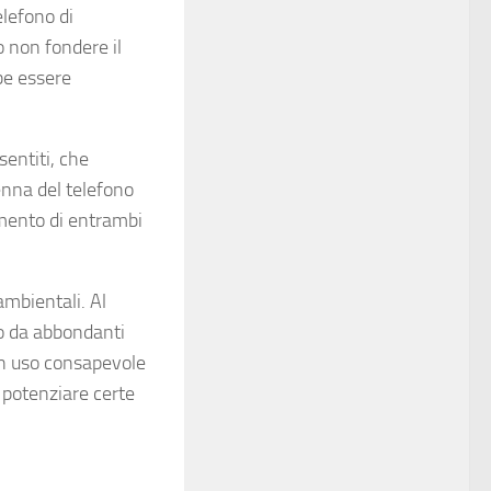
lefono di
o non fondere il
be essere
sentiti, che
enna del telefono
amento di entrambi
 ambientali. Al
o da abbondanti
un uso consapevole
 potenziare certe