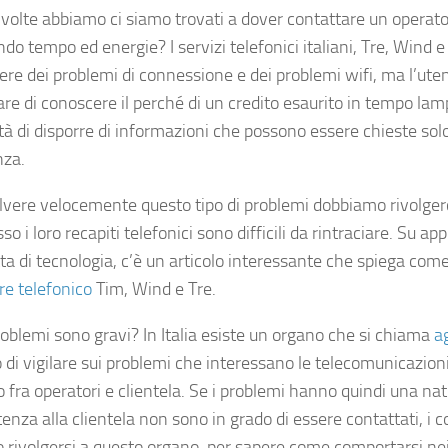
volte abbiamo ci siamo trovati a dover contattare un operato
do tempo ed energie? I servizi telefonici italiani, Tre, Wind 
ere dei problemi di connessione e dei problemi wifi, ma l’ut
are di conoscere il perché di un credito esaurito in tempo lam
à di disporre di informazioni che possono essere chieste solo
nza.
olvere velocemente questo tipo di problemi dobbiamo rivolgerc
o i loro recapiti telefonici sono difficili da rintraciare. Su ap
tta di tecnologia, c’è un articolo interessante che spiega com
re telefonico
Tim, Wind e Tre.
roblemi sono gravi? In Italia esiste un organo che si chiama
a
 di vigilare sui problemi che interessano le telecomunicazion
 fra operatori e clientela. Se i problemi hanno quindi una nat
tenza alla clientela non sono in grado di essere contattati, i
rivolgersi a questo organo, per sapere come comportarsi nei ca