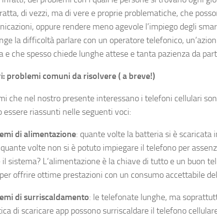
ratta, di vezzi, ma di vere e proprie problematiche, che posson
nicazioni, oppure rendere meno agevole l’impiego degli smar
nge la difficoltà parlare con un operatore telefonico, un’azi
a e che spesso chiede lunghe attese e tanta pazienza da par
ri: problemi comuni da risolvere ( a breve!)
mi che nel nostro presente interessano i telefoni cellulari son
 essere riassunti nelle seguenti voci:
emi di alimentazione
: quante volte la batteria si è scaricata
quante volte non si è potuto impiegare il telefono per assenz
 il sistema? L’alimentazione è la chiave di tutto e un buon te
per offrire ottime prestazioni con un consumo accettabile dell
emi di surriscaldamento
: le telefonate lunghe, ma soprattu
tica di scaricare app possono surriscaldare il telefono cellular