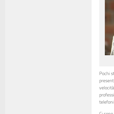
Pochi s
presente
velocit
profess
telefon
Ci sono,