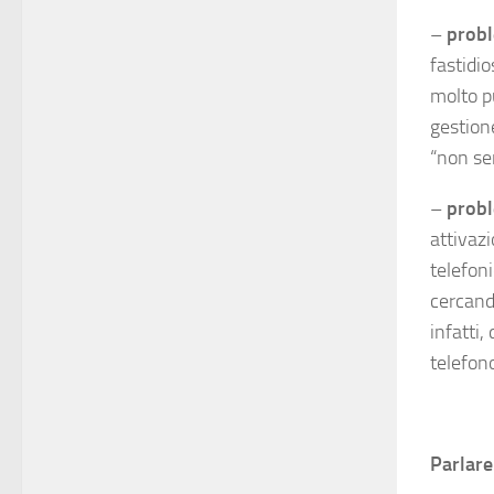
–
probl
fastidio
molto p
gestione
“non se
–
probl
attivaz
telefon
cercand
infatti,
telefono
Parlare