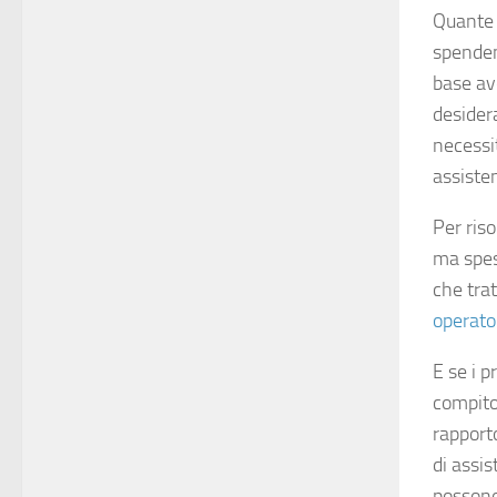
Quante 
spenden
base av
desider
necessit
assiste
Per ris
ma spess
che tra
operato
E se i p
compito
rapporto
di assis
possono 