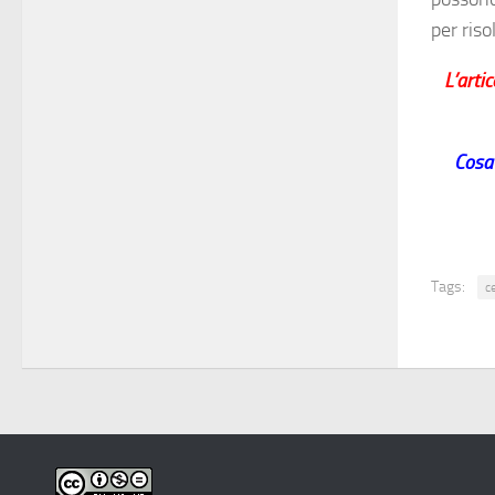
per riso
L’arti
Cosa 
Tags:
ce