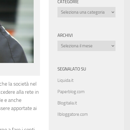
CATEGORIE
ARCHIVI
SEGNALATO SU
Liquida.it
che la società nel
cedere alla rete in
Paperblog.com
le e anche
Blogitalia.it
ssere apportate ai
Ilbloggatore.com
rno a fare i conti.