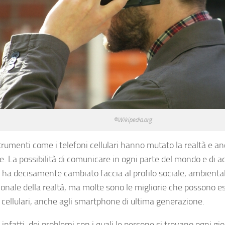
©Wikipedia.org
trumenti come i telefoni cellulari hanno mutato la realtà e an
. La possibilità di comunicare in ogni parte del mondo e di ac
à ha decisamente cambiato faccia al profilo sociale, ambienta
ionale della realtà, ma molte sono le migliorie che possono e
i cellulari, anche agli smartphone di ultima generazione.
 infatti, dei problemi con i quali le persone si trovano ogni gio