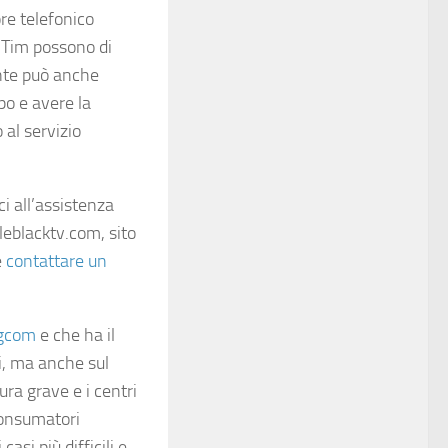
re telefonico
e Tim possono di
ente può anche
po e avere la
 al servizio
i all’assistenza
pleblacktv.com, sito
e
contattare un
gcom
e che ha il
i, ma anche sul
ura grave e i centri
 consumatori
si più difficili e