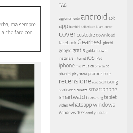
TAG
android
apk
aggiornamento
erba, ma sempre
app
come
bambini
batteria
cellulare
 a che fare con
cover
custodie
download
Gearbest
facebook
giochi
gratis
google
guida
huawei
iOS
installare
internet
iPad
iphone
musica
offerta
pc
mac
promozione
phablet
play store
recensione
samsung
root
smartphone
scaricare
sicurezza
smartwatch
tablet
streaming
whatsapp
windows
video
Windows 10
youtube
Xiaomi