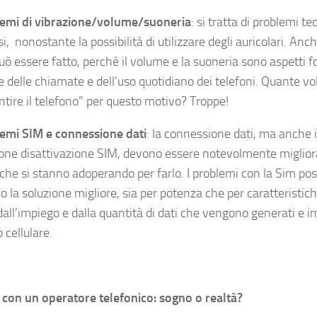
emi di vibrazione/volume/suoneria
: si tratta di problemi t
si, nonostante la possibilità di utilizzare degli auricolari. An
uò essere fatto, perché il volume e la suoneria sono aspetti 
 delle chiamate e dell’uso quotidiano dei telefoni. Quante volt
ntire il telefono” per questo motivo? Troppe!
emi SIM e connessione dati
: la connessione dati, ma anche il
ione disattivazione SIM, devono essere notevolmente miglior
iche si stanno adoperando per farlo. I problemi con la Sim pos
o la soluzione migliore, sia per potenza che per caratteristic
 dall’impiego e dalla quantità di dati che vengono generati e im
 cellulare.
 con un operatore telefonico: sogno o realtà?