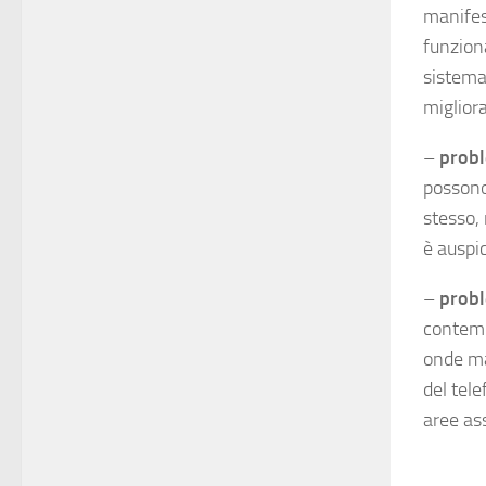
manifes
funziona
sistema
migliora
–
probl
possono
stesso, 
è auspic
–
probl
contemp
onde ma
del tel
aree as