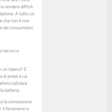
o rendere difficili
tphone. A tutto ciò
one che non è mai
te dei consumatori.
o tecnici e
 in un baleno? E
a di prese a cui
lefono cellulare
a batteria.
tto la connessione
e. Il fenomeno si