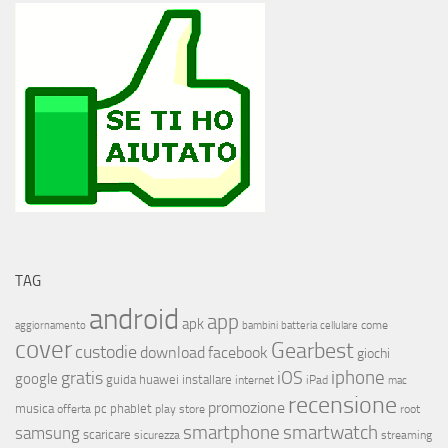
TAG
android
app
apk
come
aggiornamento
bambini
batteria
cellulare
cover
Gearbest
custodie
download
facebook
giochi
iphone
gratis
iOS
google
installare
guida
huawei
internet
iPad
mac
recensione
promozione
musica
offerta
pc
phablet
play store
root
smartphone
smartwatch
samsung
scaricare
streaming
sicurezza