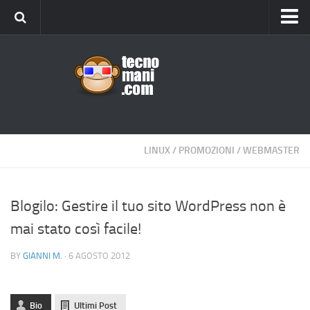
Android
Tips & Tricks
iOS
Web
Windows
LINUX
/
PROMOZIONI
/
WEBMASTER
News
Cellulari
Blogilo: Gestire il tuo sito WordPress non è
mai stato così facile!
Gadget
Recensioni
BY
GIANNI M.
· 6 AGOSTO 2012
Contact Us
Privacy
Bio
Ultimi Post