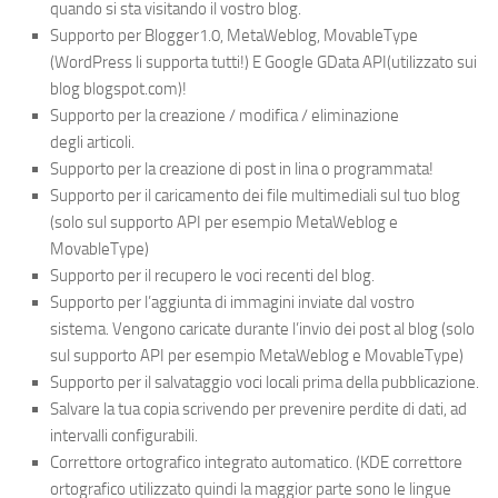
quando
si sta
visitando
i
l vostro
blog.
Supporto per
Blogger1.0
,
MetaWeblog
,
MovableType
(
WordPress
li supporta tutti
!)
E Google
GData
API(utilizzato
sui
blog
blogspot.com
)
!
Supporto per la creazione
/
modifica
/
e
liminazione
degli
articoli
.
Supporto
per la creazione di
post in lina o programmata
!
Supporto per
il caricamento dei
file multimediali
sul tuo
blog
(
solo
sul supporto
API
per esempio
MetaWeblog
e
MovableType
)
Supporto
per il recupero
le voci
recenti del blog
.
Supporto per
l’aggiunta di immagini
inviate
dal vostro
sistema.
Vengono caricate durante l’invio dei post al
blog
(
solo
sul supporto
API
per esempio
MetaWeblog
e
MovableType
)
Supporto per il salvataggio
voci locali
prima della pubblicazione.
Salvare
la tua copia
scrivendo per
prevenire perdite di dati
,
ad
intervalli
configurabili
.
Correttore
ortografico
integrato
automatico
.
(KDE
correttore
ortografico
utilizzato
quindi la maggior parte
sono le lingue