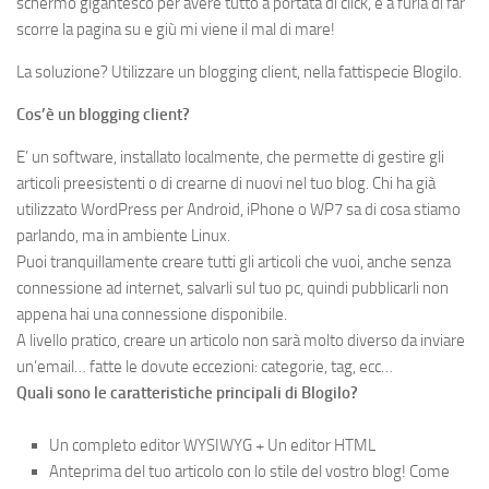
schermo gigantesco per avere tutto a portata di click, e a furia di far
scorre la pagina su e giù mi viene il mal di mare!
La soluzione? Utilizzare un blogging client, nella fattispecie Blogilo.
Cos’è un blogging client?
E’ un software, installato localmente, che permette di gestire gli
articoli preesistenti o di crearne di nuovi nel tuo blog. Chi ha già
utilizzato WordPress per Android, iPhone o WP7 sa di cosa stiamo
parlando, ma in ambiente Linux.
Puoi tranquillamente creare tutti gli articoli che vuoi, anche senza
connessione ad internet, salvarli sul tuo pc, quindi pubblicarli non
appena hai una connessione disponibile.
A livello pratico, creare un articolo non sarà molto diverso da inviare
un’email… fatte le dovute eccezioni: categorie, tag, ecc…
Quali sono le caratteristiche principali di Blogilo?
Un completo
editor WYSIWYG
+
Un editor
HTML
Anteprima del tuo
articolo
con lo stile del vostro b
log
! C
ome