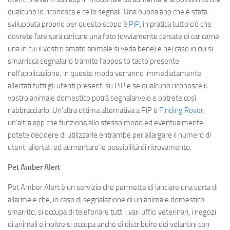
qualcuno lo riconosca e ce lo segnali. Una buona app che è stata
sviluppata proprio per questo scopo è
PiP
, in pratica tutto ciò che
dovrete fare sarà caricare una foto (ovviamente cercate di caricarne
una in cui il vostro amato animale si veda bene) e nel caso in cui si
smarrisca segnalarlo tramite l’apposito tasto presente
nell’applicazione; in questo modo verranno immediatamente
allertati tutti gli utenti presenti su PiP e se qualcuno riconosce il
vostro animale domestico potrà segnalarvelo e potrete così
riabbracciarlo. Un’altra ottima alternativa a PiP è
Finding Rover
,
un’altra app che funziona allo stesso modo ed eventualmente
potete decidere di utilizzarle entrambe per allargare il numero di
utenti allertati ed aumentare le possibilità di ritrovamento.
Pet Amber Alert
Pet Amber Alert è un servizio che permette di lanciare una sorta di
allarme e che, in caso di segnalazione di un animale domestico
smarrito, si occupa di telefonare tutti i vari uffici veterinari, i negozi
di animali e inoltre si occupa anche di distribuire dei volantini con