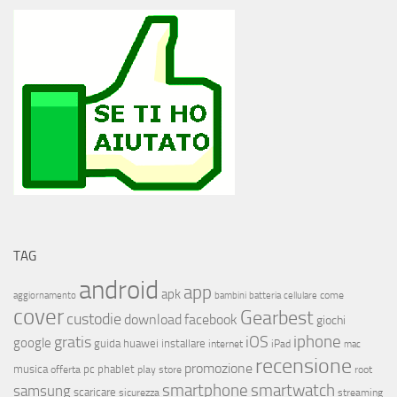
TAG
android
app
apk
come
aggiornamento
bambini
batteria
cellulare
cover
Gearbest
custodie
download
facebook
giochi
iphone
gratis
iOS
google
installare
guida
huawei
internet
iPad
mac
recensione
promozione
musica
offerta
pc
phablet
play store
root
smartphone
smartwatch
samsung
scaricare
streaming
sicurezza