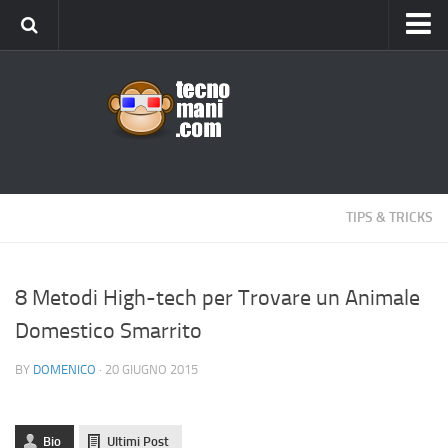
Android
Tips & Tricks
iOS
Web
Windows
TIPS & TRICKS
News
Cellulari
8 Metodi High-tech per Trovare un Animale
Domestico Smarrito
Gadget
Recensioni
BY
DOMENICO
· 20 GIUGNO 2015
Contact Us
Privacy
Bio
Ultimi Post