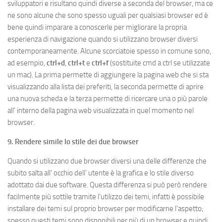
sviluppatori e risultano quindi diverse a seconda del browser, ma ce
ne sono alcune che sono spesso uguali per qualsiasi browser ed è
bene quindi imparare a conoscerle per migliorare la propria
esperienza di navigazione quando si utilizzano browser diversi
contemporaneamente. Alcune scorciatoie spesso in comune sono,
ad esempio,
ctrl+d
,
ctrl+t
e
ctrl+f
(sostituite cmd a ctrl se utilizzate
un mac). La prima permette di aggiungere la pagina web che si sta
visualizzando alla lista dei preferiti, la seconda permette di aprire
una nuova scheda e la terza permette di ricercare una o più parole
all’ interno della pagina web visualizzata in quel momento nel
browser.
9. Rendere simile lo stile dei due browser
Quando si utilizzano due browser diversi una delle differenze che
subito salta all’ occhio dell’ utente è la grafica e lo stile diverso
adottato dai due software. Questa differenza si può però rendere
facilmente più sottile tramite l’utilizzo dei temi, infatti è possibile
installare dei temi sul proprio browser per modificarne l’aspetto;
spesso questi temi sono disponibili per più di un browser e quindi