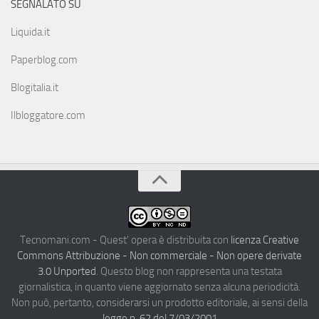
SEGNALATO SU
Liquida.it
Paperblog.com
Blogitalia.it
Ilbloggatore.com
Tecnomani.com - Quest' opera è distribuita con
licenza Creative
Commons Attribuzione - Non commerciale - Non opere derivate
3.0 Unported
. Questo blog non rappresenta una testata
giornalistica, in quanto viene aggiornato senza alcuna periodicità.
Non può, pertanto, considerarsi un prodotto editoriale, ai sensi della
legge n. 62 del 7/03/2001