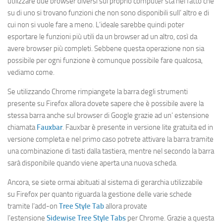
utilizzare due browser diversi sul proprio computer sta nel fatto che
su di uno si trovano funzioni che non sono disponibili sull’ altro e di
cui non si vuole fare a meno. L’ideale sarebbe quindi poter
esportare le funzioni più utili da un browser ad un altro, così da
avere browser più completi. Sebbene questa operazione non sia
possibile per ogni funzione è comunque possibile fare qualcosa,
vediamo come.
Se utilizzando Chrome rimpiangete la barra degli strumenti
presente su Firefox allora dovete sapere che è possibile avere la
stessa barra anche sul browser di Google grazie ad un’ estensione
chiamata
Fauxbar
. Fauxbar è presente in versione lite gratuita ed in
versione completa e nel primo caso potrete attivare la barra tramite
una combinazione di tasti dalla tastiera, mentre nel secondo la barra
sarà disponibile quando viene aperta una nuova scheda.
Ancora, se siete ormai abituati al sistema di gerarchia utilizzabile
su Firefox per quanto riguarda la gestione delle varie schede
tramite l’add-on
Tree Style Tab
allora provate
l’estensione
Sidewise Tree Style Tabs
per Chrome. Grazie a questa