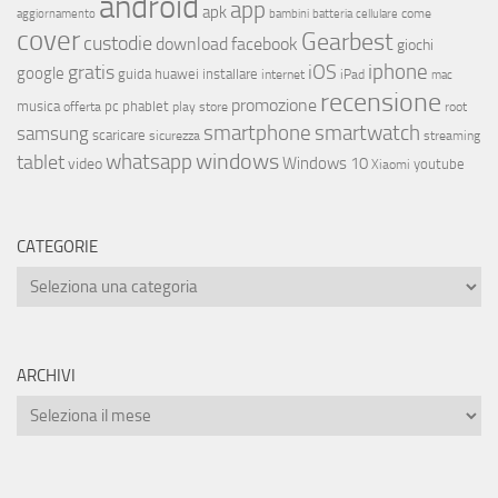
android
app
apk
come
aggiornamento
bambini
batteria
cellulare
cover
Gearbest
custodie
download
facebook
giochi
iphone
gratis
iOS
google
installare
guida
huawei
internet
iPad
mac
recensione
promozione
musica
offerta
pc
phablet
play store
root
smartphone
smartwatch
samsung
scaricare
streaming
sicurezza
whatsapp
windows
tablet
Windows 10
video
youtube
Xiaomi
CATEGORIE
ARCHIVI